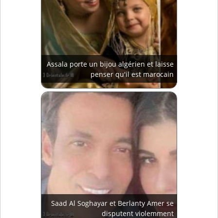
Assala porte un bijou algérien et laisse
penser qu'il est marocain
Saad Al Soghayar et Berlanty Amer se
disputent violemment