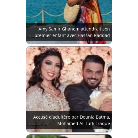
Amy Samir Ghanem attendrait son
premier enfant avec Hassan Raddad
Accusé d'adultère par Dounia Batma,
Mohamed Al-Turk craque