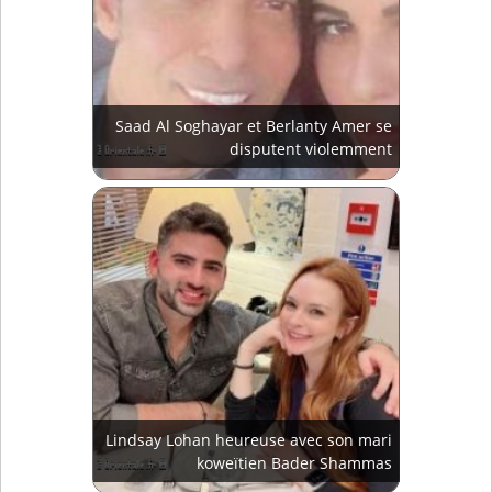
Saad Al Soghayar et Berlanty Amer se
disputent violemment
Lindsay Lohan heureuse avec son mari
koweïtien Bader Shammas