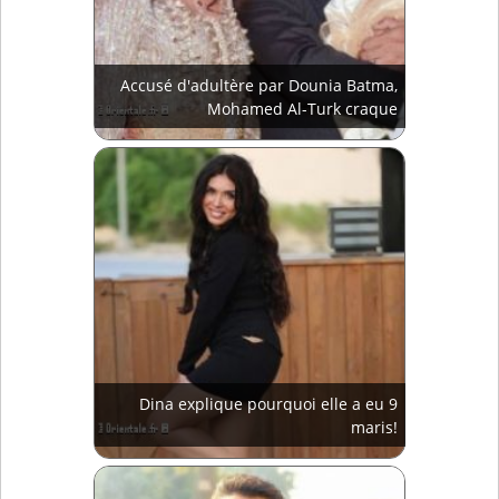
Accusé d'adultère par Dounia Batma,
Mohamed Al-Turk craque
Dina explique pourquoi elle a eu 9
maris!