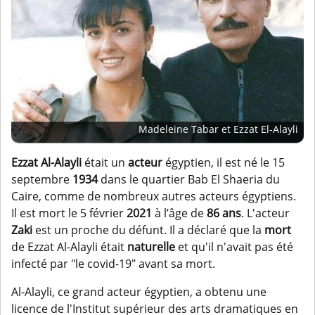
Madeleine Tabar et Ezzat El-Alayli
Ezzat Al-Alayli
était un
acteur
égyptien, il est né le 15
septembre
1934
dans le quartier Bab El Shaeria du
Caire, comme de nombreux autres acteurs égyptiens.
Il est mort le 5 février
2021
à l’âge de
86 ans
. L'acteur
Zaki
est un proche du défunt. Il a déclaré que la
mort
de Ezzat Al-Alayli était
naturelle
et qu'il n'avait pas été
infecté par "le covid-19" avant sa mort.
Al-Alayli, ce grand acteur égyptien, a obtenu une
licence de l'Institut supérieur des arts dramatiques en