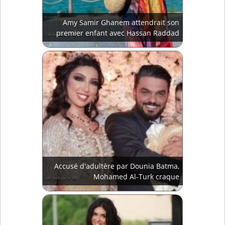
Amy Samir Ghanem attendrait son
premier enfant avec Hassan Raddad
Accusé d'adultère par Dounia Batma,
Mohamed Al-Turk craque