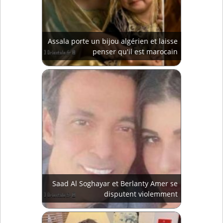
Assala porte un bijou algérien et laisse
penser qu'il est marocain
Saad Al Soghayar et Berlanty Amer se
disputent violemment