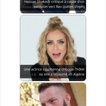
Hassan Shakosh critiqué à cause d'un
pantalon vert fluo (pattes d'eph)
Une actrice égyptienne critique l'hôtel
où elle a séjourné en Algérie