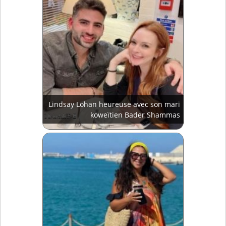
Lindsay Lohan heureuse avec son mari
koweïtien Bader Shammas