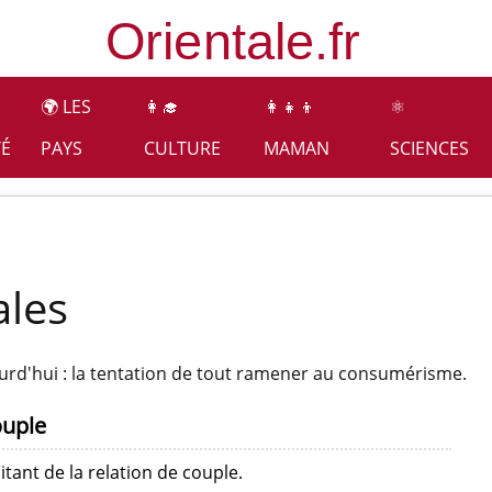
🌍 LES
👩‍🎓
👩‍👧‍👦
⚛️
TÉ
PAYS
CULTURE
MAMAN
SCIENCES
s
ales
ourd'hui : la tentation de tout ramener au consumérisme.
couple
tant de la relation de couple.