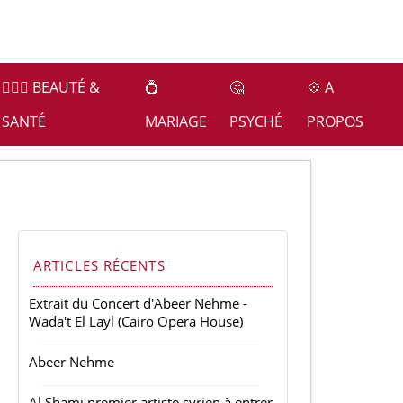
👩🏻‍⚕️ BEAUTÉ &
💍
🤔
💠 A
SANTÉ
MARIAGE
PSYCHÉ
PROPOS
ARTICLES RÉCENTS
Extrait du Concert d'Abeer Nehme -
Wada't El Layl (Cairo Opera House)
Abeer Nehme
Al Shami premier artiste syrien à entrer