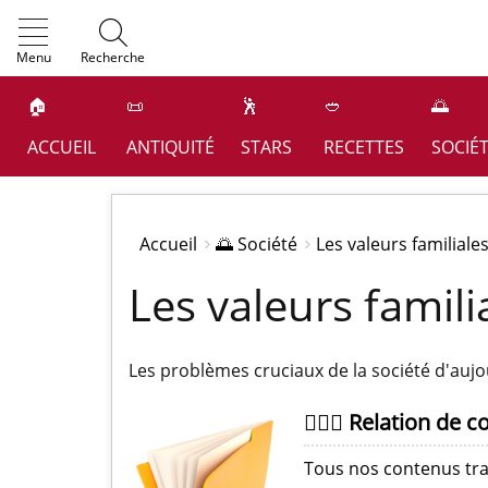
OK
Menu
Recherche
🏠
📜
🕺
🥙
🌅
ACCUEIL
ANTIQUITÉ
STARS
RECETTES
SOCIÉ
Accueil
🌅 Société
Les valeurs familiale
Les valeurs famili
Les problèmes cruciaux de la société d'auj
👩‍❤️‍👨 Relation de 
Tous nos contenus trai