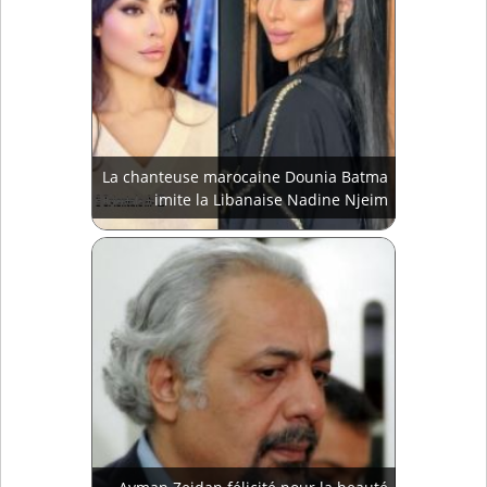
La chanteuse marocaine Dounia Batma
imite la Libanaise Nadine Njeim