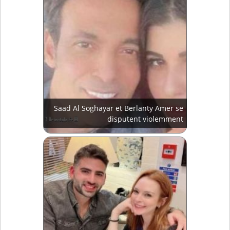
Saad Al Soghayar et Berlanty Amer se
disputent violemment