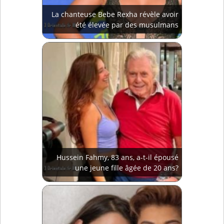
La chanteuse Bebe Rexha révèle avoir
été élevée par des musulmans
Hussein Fahmy, 83 ans, a-t-il épousé
une jeune fille âgée de 20 ans?