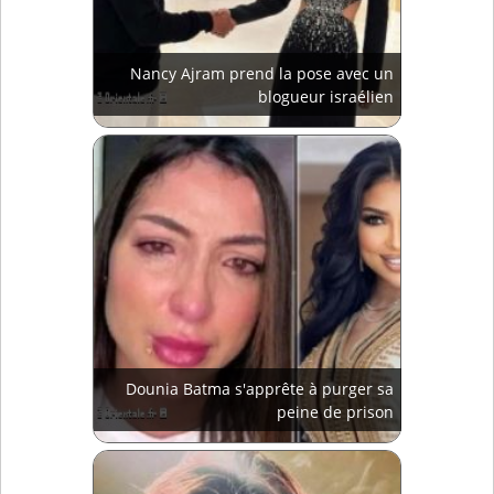
Nancy Ajram prend la pose avec un
blogueur israélien
Dounia Batma s'apprête à purger sa
peine de prison