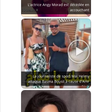
L'actrice Angy Morad est décédée en
accouchant
La journaliste de sport Mai Helmy
attaque Basma Bousil à cause d'Amr
Diab