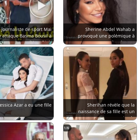
 journaliste de sport Mai
Sherine Abdel Wahab a
 attaque Basma Bousil à
provoqué une polémique à
cause d'Amr Diab
cause d'un lapsus
Jessica Azar a eu une fille
Sherihan révèle que la
naissance de sa fille est un
miracle