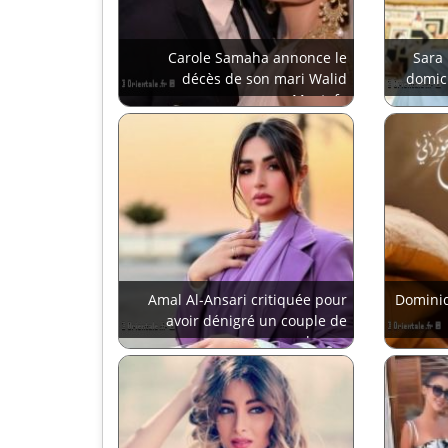
Carole Samaha annonce le
Sara 
décès de son mari Walid
domici
Mustafa
Amal Al-Ansari critiquée pour
Dominiq
avoir dénigré un couple de
musulmans