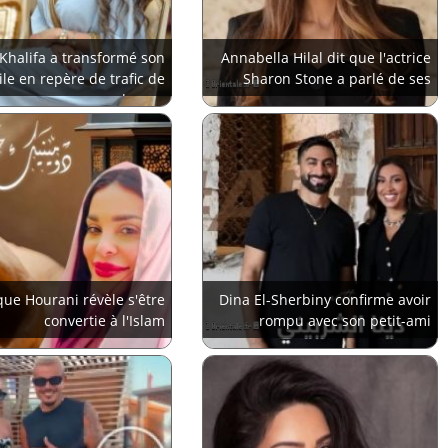
Khalifa a transformé son
Annabella Hilal dit que l'actrice
le en repère de trafic de
Sharon Stone a parlé de ses
drogue
yeux
ue Hourani révèle s'être
Dina El-Sherbiny confirme avoir
convertie à l'Islam
rompu avec son petit-ami