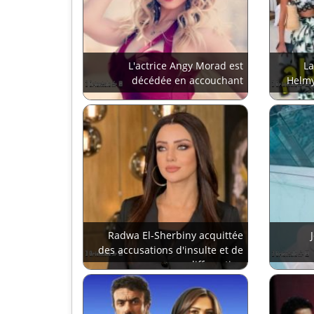
L'actrice Angy Morad est
La
décédée en accouchant
Helmy
Radwa El-Sherbiny acquittée
des accusations d'insulte et de
diffamation