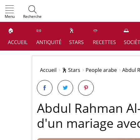
OK
Menu
Recherche
🏠
📜
🕺
🥙
🌅
ACCUEIL
ANTIQUITÉ
STARS
RECETTES
SOCIÉ
Accueil
🕺 Stars
People arabe
Abdul 
Abdul Rahman Al-
d'un mariage ave