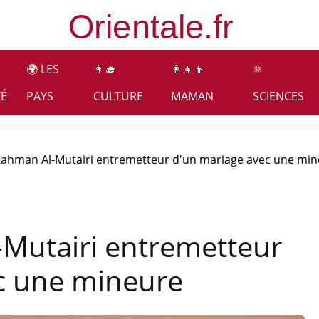
🌍 LES
👩‍🎓
👩‍👧‍👦
⚛️
TÉ
PAYS
CULTURE
MAMAN
SCIENCES
Rahman Al-Mutairi entremetteur d'un mariage avec une mi
Mutairi entremetteur
c une mineure