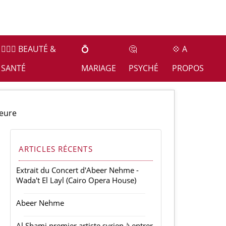
👩🏻‍⚕️ BEAUTÉ &
💍
🤔
💠 A
SANTÉ
MARIAGE
PSYCHÉ
PROPOS
neure
ARTICLES RÉCENTS
Extrait du Concert d'Abeer Nehme -
Wada't El Layl (Cairo Opera House)
Abeer Nehme
Al Shami premier artiste syrien à entrer