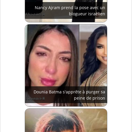
Nancy Ajram prend la pose avec un
blogueur israélien
Dounia Batma s'apprête à purger sa
peine de prison