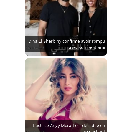
Dina El-Sherbiny confirme avoir rompu
avec son petit-ami
L'actrice Angy Morad est décédée en
accouchant