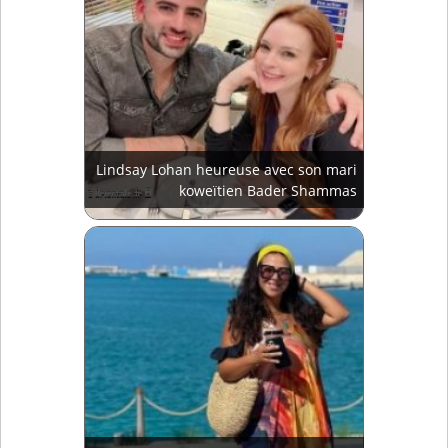
Lindsay Lohan heureuse avec son mari
koweïtien Bader Shammas