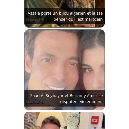
Assala porte un bijou algérien et laisse
penser qu'il est marocain
Saad Al Soghayar et Berlanty Amer se
disputent violemment