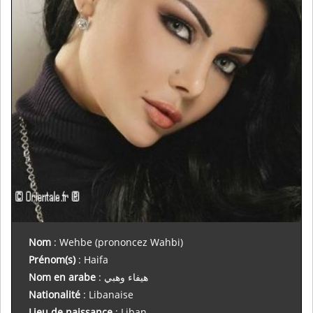
Nom
: Wehbe (prononcez Wahbi)
Prénom(s)
: Haifa
Nom en arabe
:
هيفاء وهبي
Nationalité
: Libanaise
Lieu de naissance
: Liban