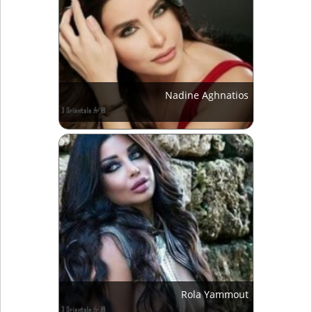
Nadine Aghnatios
Rola Yammout