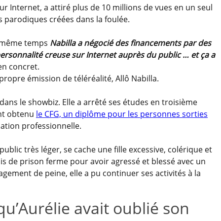
r Internet, a attiré plus de 10 millions de vues en un seul
os parodiques créées dans la foulée.
 le même temps
Nabilla a négocié des financements par des
personnalité creuse sur Internet auprès du public … et ça a
en concret.
ropre émission de téléréalité, Allô Nabilla.
dans le showbiz. Elle a arrêté ses études en troisième
ant obtenu
le CFG, un diplôme pour les personnes sorties
cation professionnelle.
ublic très léger, se cache une fille excessive, colérique et
is de prison ferme pour avoir agressé et blessé avec un
ement de peine, elle a pu continuer ses activités à la
qu’Aurélie avait oublié son