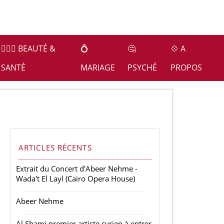
👩🏻‍⚕️ BEAUTÉ &
💍
🤔
💠 A
SANTÉ
MARIAGE
PSYCHÉ
PROPOS
ARTICLES RÉCENTS
Extrait du Concert d'Abeer Nehme -
Wada't El Layl (Cairo Opera House)
Abeer Nehme
Al Shami premier artiste syrien à entrer