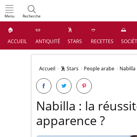
OK
Menu
Recherche
🏠
📜
🕺
🥙
🌅
ACCUEIL
ANTIQUITÉ
STARS
RECETTES
SOCIÉ
Accueil
🕺 Stars
People arabe
Nabilla
Nabilla : la réussi
apparence ?