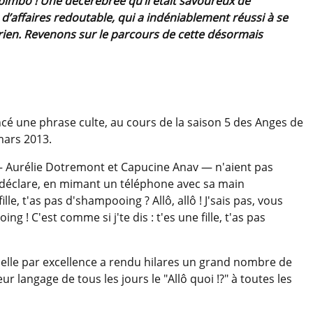
imbo ! Une décérébrée qu’il était savoureux de
’affaires redoutable, qui a indéniablement réussi à se
 rien. Revenons sur le parcours de cette désormais
cé une phrase culte, au cours de la saison 5 des Anges de
 mars 2013.
— Aurélie Dotremont et Capucine Anav — n'aient pas
 déclare, en mimant un téléphone avec sa main
fille, t'as pas d'shampooing ? Allô, allô ! J'sais pas, vous
ng ! C'est comme si j'te dis : t'es une fille, t'as pas
ielle par excellence a rendu hilares un grand nombre de
r langage de tous les jours le "Allô quoi !?" à toutes les