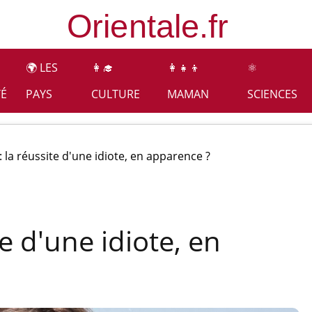
🌍 LES
👩‍🎓
👩‍👧‍👦
⚛️
TÉ
PAYS
CULTURE
MAMAN
SCIENCES
 : la réussite d'une idiote, en apparence ?
te d'une idiote, en