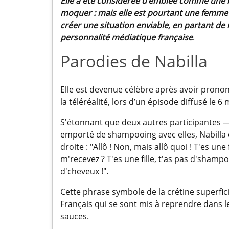
Elle a été considérée d’emblée comme une b
moquer : mais elle est pourtant une femme d
créer une situation enviable, en partant de
personnalité médiatique française
.
Parodies de Nabilla
Elle est devenue célèbre après avoir pronon
la téléréalité, lors d’un épisode diffusé le 6
S'étonnant que deux autres participantes 
emporté de shampooing avec elles, Nabilla
droite : "Allô ! Non, mais allô quoi ! T'es une 
m'recevez ? T'es une fille, t'as pas d'shampooi
d'cheveux !".
Cette phrase symbole de la crétine superfic
Français qui se sont mis à reprendre dans leu
sauces.