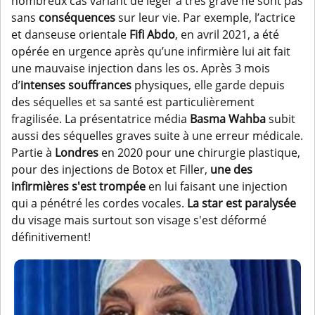
nombreux cas variant de léger à très grave ne sont pas
sans
conséquences
sur leur vie. Par exemple, l’actrice
et danseuse orientale
Fifi Abdo
, en avril 2021, a été
opérée en urgence après qu’une infirmière lui ait fait
une mauvaise injection dans les os. Après 3 mois
d’
intenses souffrances
physiques, elle garde depuis
des séquelles et sa santé est particulièrement
fragilisée. La présentatrice média
Basma Wahba
subit
aussi des séquelles graves suite à une erreur médicale.
Partie à
Londres
en 2020 pour une chirurgie plastique,
pour des injections de Botox et Filler,
une des
infirmières s'est trompée
en lui faisant une injection
qui a pénétré les cordes vocales.
La star est paralysée
du visage mais surtout son visage s'est déformé
définitivement!