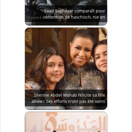
Saad Soghayar comparaît pour
détention de haschisch, nie en
consommer
Sherine Abdel Wahab félicite sa fille
aînée : Ses efforts n'ont pas été vains