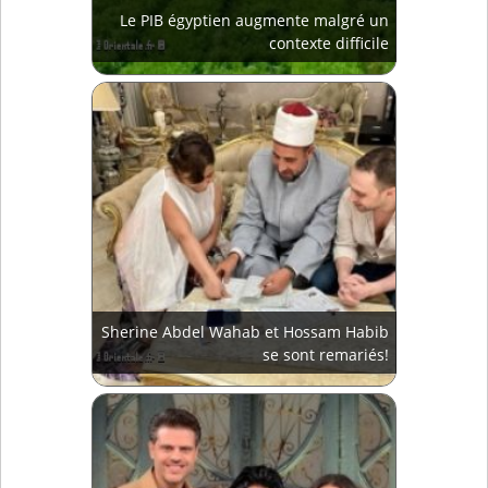
Le PIB égyptien augmente malgré un
contexte difficile
Sherine Abdel Wahab et Hossam Habib
se sont remariés!