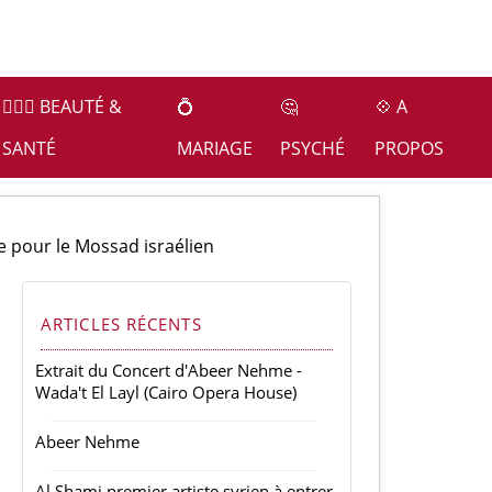
👩🏻‍⚕️ BEAUTÉ &
💍
🤔
💠 A
SANTÉ
MARIAGE
PSYCHÉ
PROPOS
e pour le Mossad israélien
ARTICLES RÉCENTS
Extrait du Concert d'Abeer Nehme -
Wada't El Layl (Cairo Opera House)
Abeer Nehme
Al Shami premier artiste syrien à entrer