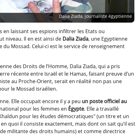
Dalia Ziada, journaliste égyptienne
n laissant ses espions infiltrer les Etats ou
 niveau. Il en est ainsi de
Dalia Ziada
, une Egyptienne
 du Mossad. Celui-ci est le service de renseignement
tienne des Droits de l’Homme, Dalia Ziada, qui a pris
erre récente entre Israël et le Hamas, faisant preuve d’un
niste au Proche-Orient, serait en réalité non pas une
our le Mossad israélien.
nne. Elle occupait encore il y a peu
un poste officiel au
national pour les femmes en
Égypte
. Elle a travaillé
Khaldun pour les études démocratiques" (un titre et un
 en quoi il consiste exactement, mais dont on sait qu’il est
 de militante des droits humains) et comme directrice