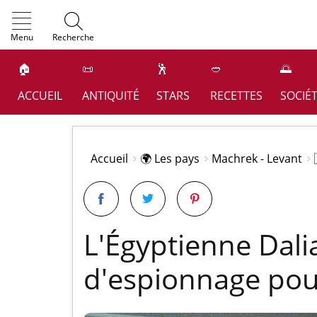
OK
Menu
Recherche
🏠
📜
🕺
🥙
🌅
ACCUEIL
ANTIQUITÉ
STARS
RECETTES
SOCIÉ
Accueil
🌍 Les pays
Machrek - Levant
L'Égyptienne Dali
d'espionnage pour