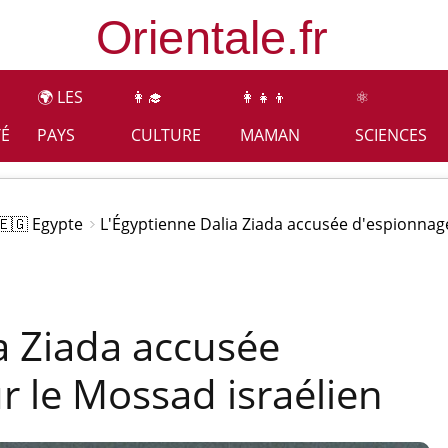
🌍 LES
👩‍🎓
👩‍👧‍👦
⚛️
TÉ
PAYS
CULTURE
MAMAN
SCIENCES
🇪🇬 Egypte
L'Égyptienne Dalia Ziada accusée d'espionnag
a Ziada accusée
 le Mossad israélien