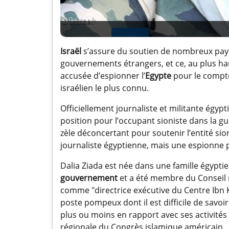
Israël
s’assure du soutien de nombreux pays e
gouvernements étrangers, et ce, au plus haut
accusée d’espionner l’
Egypte
pour le compte
israélien le plus connu.
Officiellement journaliste et militante égyp
position pour l’occupant sioniste dans la gu
zèle déconcertant pour soutenir l’entité sio
journaliste égyptienne, mais une espionne p
Dalia Ziada est née dans une famille égyptie
gouvernement
et a été membre du Conseil 
comme "directrice exécutive du Centre Ibn 
poste pompeux dont il est difficile de savoir
plus ou moins en rapport avec ses activités
régionale du Congrès islamique américain.