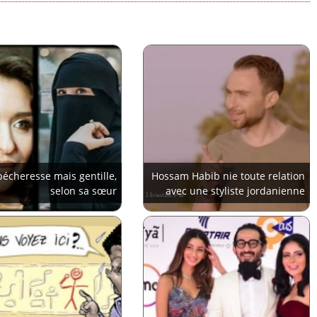
pécheresse mais gentille,
Hossam Habib nie toute relation
selon sa sœur
avec une styliste jordanienne