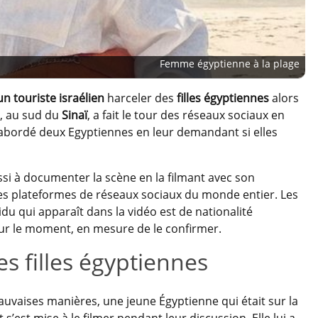
Femme égyptienne à la plage
un touriste israélien
harceler des
filles égyptiennes
alors
b, au sud du
Sinaï
, a fait le tour des réseaux sociaux en
abordé deux Egyptiennes en leur demandant si elles
ussi à documenter la scène en la filmant avec son
les plateformes de réseaux sociaux du monde entier. Les
du qui apparaît dans la vidéo est de nationalité
our le moment, en mesure de le confirmer.
es filles égyptiennes
auvaises manières, une jeune Égyptienne qui était sur la
s’est mise à le filmer pendant leur discussion. Elle lui a