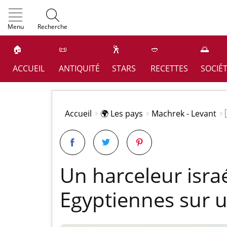
OK
Menu
Recherche
🏠
📜
🕺
🥙
🌅
ACCUEIL
ANTIQUITÉ
STARS
RECETTES
SOCIÉ
Accueil
🌍 Les pays
Machrek - Levant
Un harceleur israé
Egyptiennes sur u