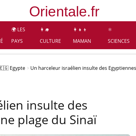
🌍 LES
👩‍🎓
👩‍👧‍👦
⚛️
TÉ
PAYS
CULTURE
MAMAN
SCIENCES
🇪🇬 Egypte
Un harceleur israélien insulte des Egyptiennes
lien insulte des
ne plage du Sinaï