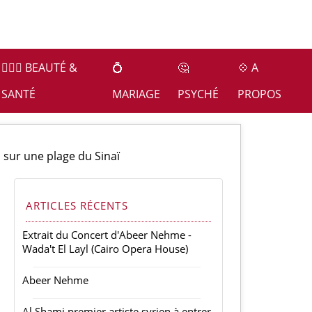
👩🏻‍⚕️ BEAUTÉ &
💍
🤔
💠 A
SANTÉ
MARIAGE
PSYCHÉ
PROPOS
 sur une plage du Sinaï
ARTICLES RÉCENTS
Extrait du Concert d'Abeer Nehme -
Wada't El Layl (Cairo Opera House)
Abeer Nehme
Al Shami premier artiste syrien à entrer