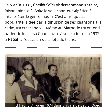
Le 5 Août 1931,
Cheikh Saïdi Abderrahmane
s’éteint,
faisant ainsi d’El Anka le seul chanteur algérien à
interpréter le genre madih. C’est ainsi que sa
popularité, aidée par la diffusion de ses chansons à la
radio, ira crescendo… Même au
Maroc
, le roi entend
parler de lui, et sa Cour l’invite à se produire en 1932
à
Rabat
, à l’occasion de la fête du trône.
El Hadj El Anka en 1974 dans un café de Bab El Oued