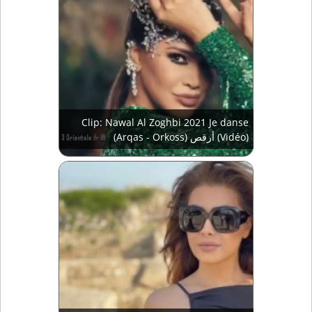
Clip: Nawal Al Zoghbi 2021 Je danse
(Arqas - Orkoss) أرقص (Vidéo)