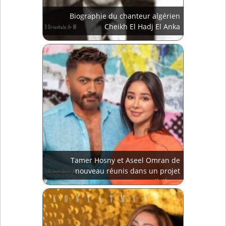
Biographie du chanteur algérien
Cheikh El Hadj El Anka
Tamer Hosny et Aseel Omran de
nouveau réunis dans un projet
artistique