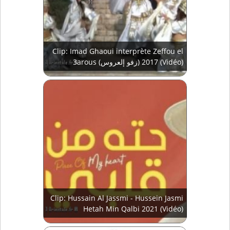
Clip: Imad Ghaoui interprète Zeffou el
3arous (زفو إلعروس) 2017 (Vidéo)
Clip: Hussain Al Jassmi - Hussein Jasmi
Hetah Min Qalbi 2021 (Vidéo)