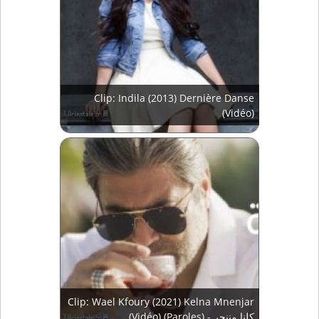
Clip: Indila (2013) Dernière Danse
(Vidéo)
Clip: Wael Kfoury (2021) Kelna Mnenjar
(Vidéo) (Paroles) - كلنا مننجر