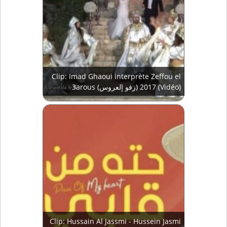
Clip: Imad Ghaoui interprète Zeffou el
3arous (زفو إلعروس) 2017 (Vidéo)
Clip: Hussain Al Jassmi - Hussein Jasmi