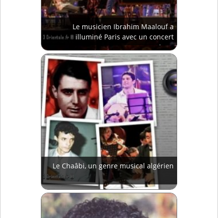
Le musicien Ibrahim Maalouf a
illuminé Paris avec un concert
magique
Le Chaâbi, un genre musical algérien