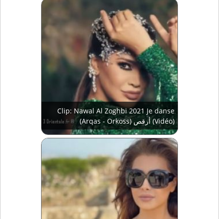
Clip: Nawal Al Zoghbi 2021 Je danse
(Arqas - Orkoss) أرقص (Vidéo)