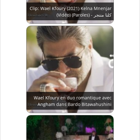
Clip: Wael Kfoury (2021) Kelna Mnenjar
(Vidéo) (Paroles) - كلنا مننجر
Wael Kfoury en duo romantique avec
Angham dans Bardo Bitawahushini