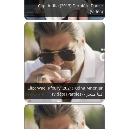
Clip: Indila (2013) Dernière Danse
(Vidéo)
Clip: Wael Kfoury (2021) Kelna Mnenjar
(Vidéo) (Paroles) - كلنا مننجر