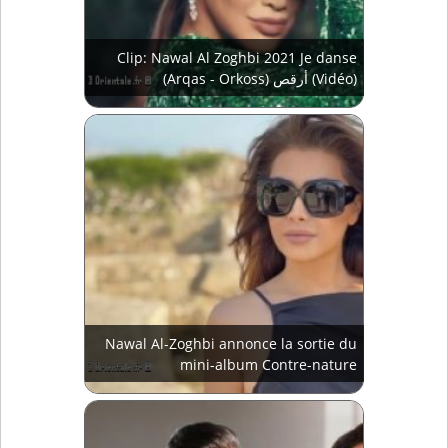
Clip: Nawal Al Zoghbi 2021 Je danse
(Arqas - Orkoss) أرقص (Vidéo)
Nawal Al-Zoghbi annonce la sortie du
mini-album Contre-nature