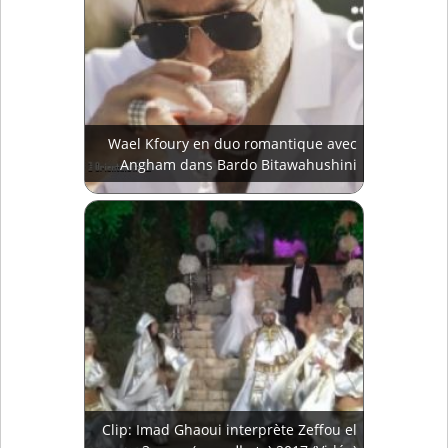
Wael Kfoury en duo romantique avec
Angham dans Bardo Bitawahushini
Clip: Imad Ghaoui interprète Zeffou el