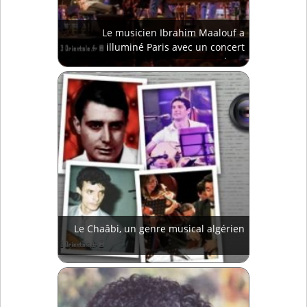
Le musicien Ibrahim Maalouf a
illuminé Paris avec un concert
magique
Le Chaâbi, un genre musical algérien