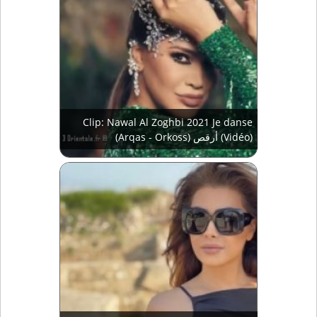
Clip: Nawal Al Zoghbi 2021 Je danse
(Arqas - Orkoss) أرقص (Vidéo)