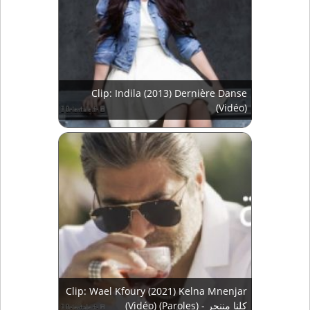
Clip: Indila (2013) Dernière Danse
(Vidéo)
Clip: Wael Kfoury (2021) Kelna Mnenjar
(Vidéo) (Paroles) - كلنا مننجر