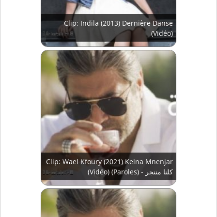
Clip: Indila (2013) Dernière Danse
(Vidéo)
Clip: Wael Kfoury (2021) Kelna Mnenjar
(Vidéo) (Paroles) - كلنا مننجر