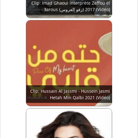
Clip: Imad Ghaoui interprète Zeffou el
3arous (زفو إلعروس) 2017 (Vidéo)
Clip: Hussain Al Jassmi - Hussein Jasmi
Hetah Min Qalbi 2021 (Vidéo)