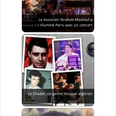
Le musicien Ibrahim Maalouf a
illuminé Paris avec un concert
magique
Le Chaâbi, un genre musical algérien