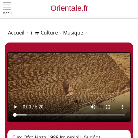
Menu
OK
Accueil
👩‍🎓 Culture
Musique
Clip: Ofra Haza 1988 Im nin'alu (Vidéo)