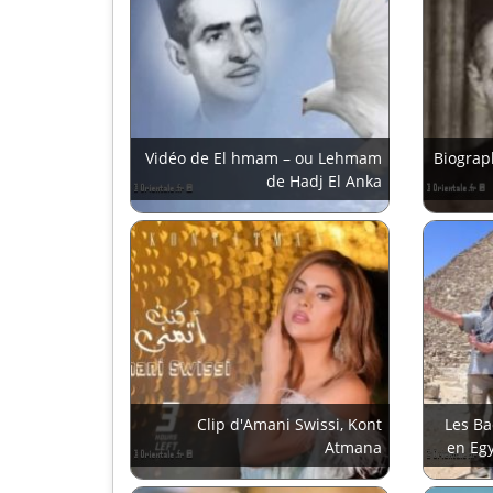
Vidéo de El hmam – ou Lehmam
Biograp
de Hadj El Anka
Clip d'Amani Swissi, Kont
Les Ba
Atmana
en Egy