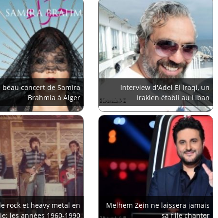
 beau concert de Samira
Interview d'Adel El Iraqi, un
Brahmia à Alger
Irakien établi au Liban
e rock et heavy metal en
Melhem Zein ne laissera jamais
ie: les années 1960-1990
sa fille chanter