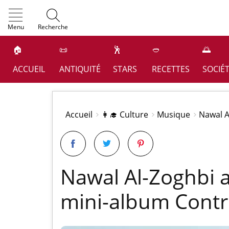
OK
Menu
Recherche
🏠
📜
🕺
🥙
🌅
ACCUEIL
ANTIQUITÉ
STARS
RECETTES
SOCIÉ
Accueil
👩‍🎓 Culture
Musique
Nawal A
Nawal Al-Zoghbi a
mini-album Contr