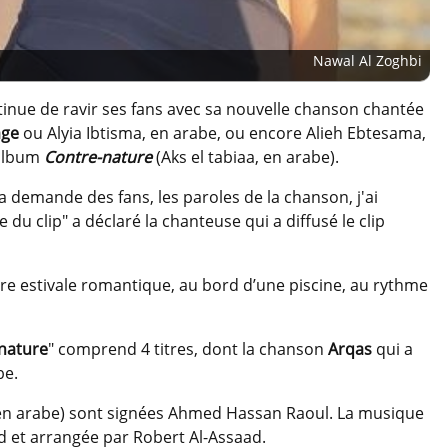
Nawal Al Zoghbi
inue de ravir ses fans avec sa nouvelle chanson chantée
age
ou Alyia Ibtisma, en arabe, ou encore Alieh Ebtesama,
-album
Contre-nature
(Aks el tabiaa, en arabe).
 la demande des fans, les paroles de la chanson, j'ai
 du clip" a déclaré la chanteuse qui a diffusé le clip
e estivale romantique, au bord d’une piscine, au rythme
nature
" comprend 4 titres, dont la chanson
Arqas
qui a
be.
en arabe) sont signées Ahmed Hassan Raoul. La musique
d et arrangée par Robert Al-Assaad.