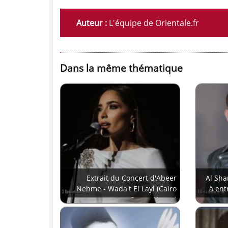
Auteur :
L'équipe de Orientale.fr
Dans la même thématique
Extrait du Concert d'Abeer
Al Sha
Nehme - Wada't El Layl (Cairo
à ent
Opera House)