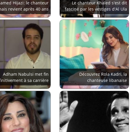
med Hijazi: le chanteur
Le chanteur Khaled s'est dit
nais revient après 40 ans
fasciné par les vestiges d'Al Ula
d'absence
Adham Nabulsi met fin
Découvrez Rola Kadri, la
initivement à sa carrière
chanteuse libanaise
artistique
prometteuse