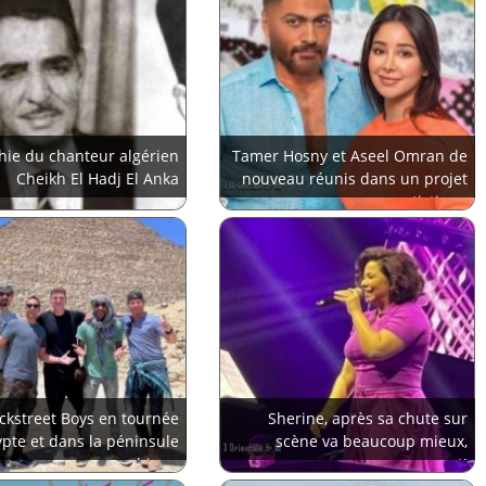
hie du chanteur algérien
Tamer Hosny et Aseel Omran de
Cheikh El Hadj El Anka
nouveau réunis dans un projet
artistique
ckstreet Boys en tournée
Sherine, après sa chute sur
pte et dans la péninsule
scène va beaucoup mieux,
arabique
apparemment!