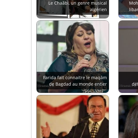
Le Chaâbi, un genre musical
Moha
algérien
liba
Farida fait connaitre le maqâm
de Bagdad au monde entier
déf