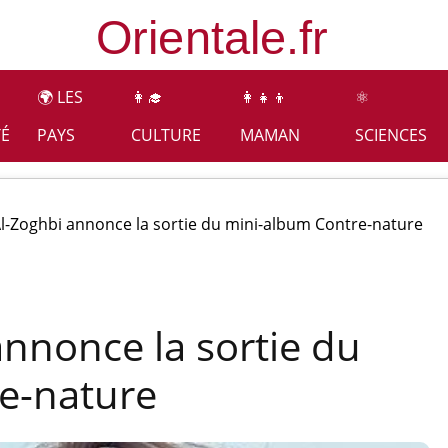
🌍 LES
👩‍🎓
👩‍👧‍👦
⚛️
TÉ
PAYS
CULTURE
MAMAN
SCIENCES
l-Zoghbi annonce la sortie du mini-album Contre-nature
nnonce la sortie du
e-nature