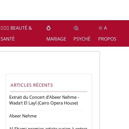
👩🏻‍⚕️ BEAUTÉ &
💍
🤔
💠 A
SANTÉ
MARIAGE
PSYCHÉ
PROPOS
ARTICLES RÉCENTS
Extrait du Concert d'Abeer Nehme -
Wada't El Layl (Cairo Opera House)
Abeer Nehme
Al Shami premier artiste syrien à entrer