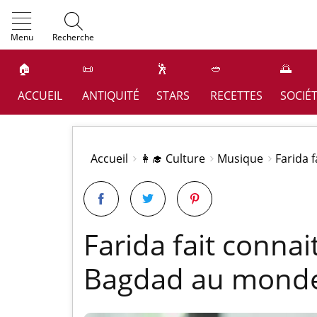
OK
Menu
Recherche
🏠
📜
🕺
🥙
🌅
ACCUEIL
ANTIQUITÉ
STARS
RECETTES
SOCIÉ
Accueil
👩‍🎓 Culture
Musique
Farida 
Farida fait conna
Bagdad au monde