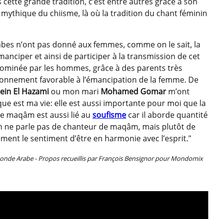
 cette grande tradition, c’est entre autres grâce à son
le mythique du chiisme, là où la tradition du chant féminin
arabes n’ont pas donné aux femmes, comme on le sait, la
anciper et ainsi de participer à la transmission de cet
 dominée par les hommes, grâce à des parents très
vironnement favorable à l’émancipation de la femme. De
ein El Hazami
ou mon mari
Mohamed Gomar
m’ont
 est ma vie: elle est aussi importante pour moi que la
 le maqâm est aussi lié au
soufisme
car il aborde quantité
, on ne parle pas de chanteur de maqâm, mais plutôt de
ment le sentiment d’être en harmonie avec l’esprit."
 du Monde Arabe - Propos recueillis par François Bensignor pour Mondomix