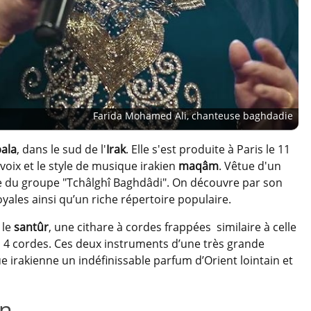
Farida Mohamed Ali, chanteuse baghdadie
ala
, dans le sud de l'
Irak
. Elle s'est produite à Paris le 11
voix et le style de musique irakien
maqâm
. Vêtue d'un
rtie du groupe "Tchâlghî Baghdâdi". On découvre par son
yales ainsi qu’un riche répertoire populaire.
 le
santûr
, une cithare à cordes frappées similaire à celle
à 4 cordes. Ces deux instruments d’une très grande
 irakienne un indéfinissable parfum d’Orient lointain et
en