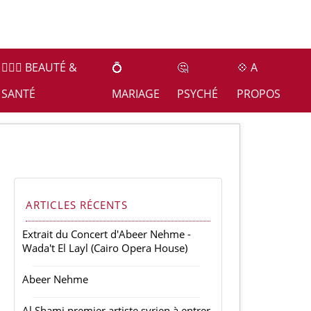
👩🏻‍⚕️ BEAUTÉ &
💍
🤔
💠 A
SANTÉ
MARIAGE
PSYCHÉ
PROPOS
ARTICLES RÉCENTS
Extrait du Concert d'Abeer Nehme -
Wada't El Layl (Cairo Opera House)
Abeer Nehme
Al Shami premier artiste syrien à entrer