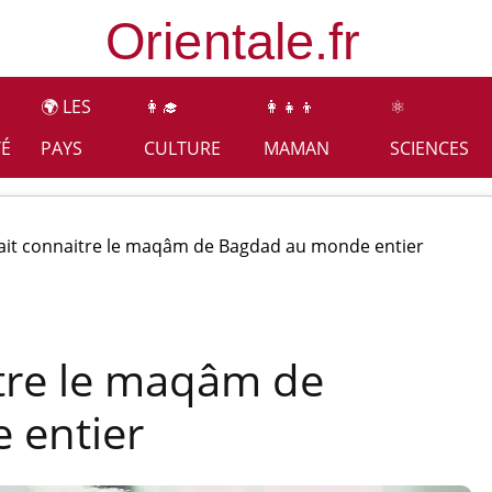
🌍 LES
👩‍🎓
👩‍👧‍👦
⚛️
TÉ
PAYS
CULTURE
MAMAN
SCIENCES
fait connaitre le maqâm de Bagdad au monde entier
itre le maqâm de
 entier