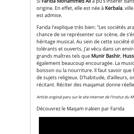
Si
Farida Mohammed Ali
a pu s’insérer dans
origine. En effet, elle est née à
Kerbala
, vil
est admise.
Farida l'explique très bien: "Les sociétés 
chance de se représenter sur scène, de s’ém
héritage musical. Au sein de cette société
tolérants et ouverts, j’ai vécu dans un en
grands maîtres tels que
Munir Bashir
,
Huss
également beaucoup encouragée. La musique
boisson ou la nourriture. Il faut savoir que
de sujets religieux. D’habitude, d’ailleurs
récitant. Réciter des maqamat donne réelle
Article original paru sur le site internet de l'Insitut
Découvrez le Maqam irakien par Farida