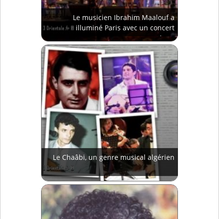
Le musicien Ibrahim Maalouf a
illuminé Paris avec un concert
magique
Le Chaâbi, un genre musical algérien