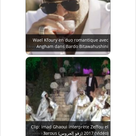
Wael Kfoury en duo romantique avec
Angham dans Bardo Bitawahushini
Clip: Imad Ghaoui interprète Zeffou el
3arous (زفو إلعروس) 2017 (Vidéo)