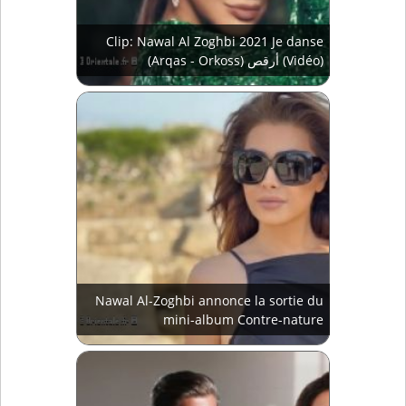
Clip: Nawal Al Zoghbi 2021 Je danse
(Arqas - Orkoss) أرقص (Vidéo)
Nawal Al-Zoghbi annonce la sortie du
mini-album Contre-nature