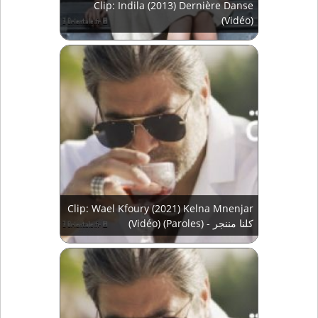
Clip: Indila (2013) Dernière Danse
(Vidéo)
Clip: Wael Kfoury (2021) Kelna Mnenjar
(Vidéo) (Paroles) - كلنا مننجر