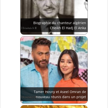
Biographie du chanteur algérien
Cheikh El Hadj El Anka
Tamer Hosny et Aseel Omran de
nouveau réunis dans un projet
artistique