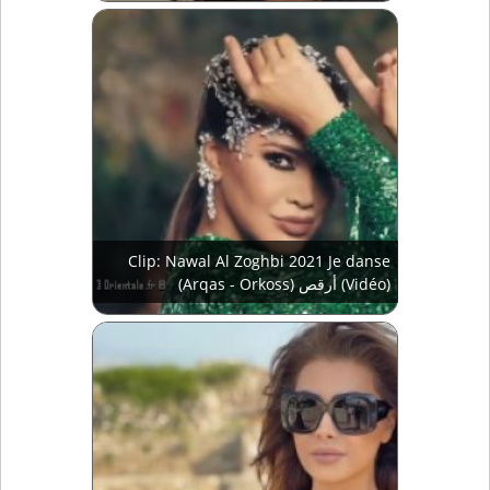
Clip: Nawal Al Zoghbi 2021 Je danse
(Arqas - Orkoss) أرقص (Vidéo)