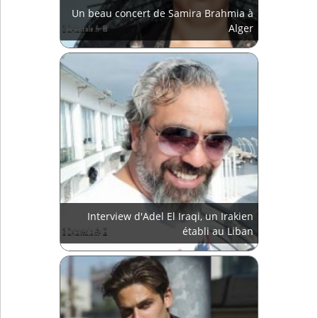
Un beau concert de Samira Brahmia à
Alger
Interview d'Adel El Iraqi, un Irakien
établi au Liban