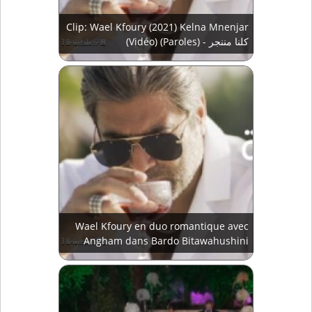
Clip: Wael Kfoury (2021) Kelna Mnenjar
(Vidéo) (Paroles) - كلنا مننجر
Wael Kfoury en duo romantique avec
Angham dans Bardo Bitawahushini