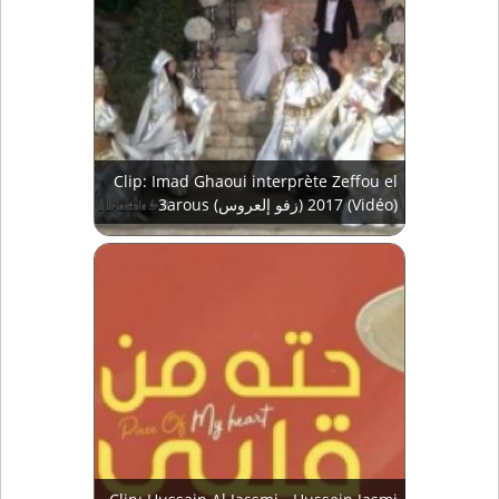
Clip: Imad Ghaoui interprète Zeffou el
3arous (زفو إلعروس) 2017 (Vidéo)