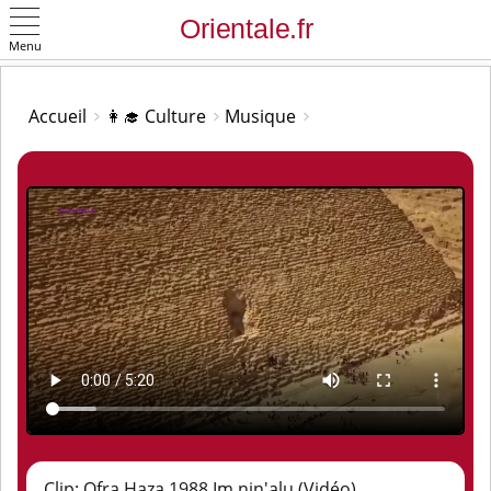
Menu
OK
Accueil
👩‍🎓 Culture
Musique
Clip: Ofra Haza 1988 Im nin'alu (Vidéo)