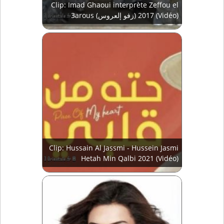
Clip: Imad Ghaoui interprète Zeffou el
3arous (زفو إلعروس) 2017 (Vidéo)
Clip: Hussain Al Jassmi - Hussein Jasmi
Hetah Min Qalbi 2021 (Vidéo)