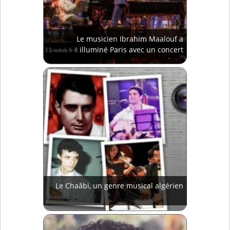
Le musicien Ibrahim Maalouf a
illuminé Paris avec un concert
magique
Le Chaâbi, un genre musical algérien