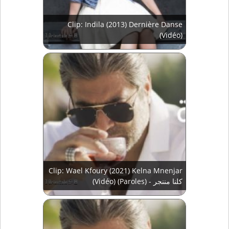
Clip: Indila (2013) Dernière Danse
(Vidéo)
Clip: Wael Kfoury (2021) Kelna Mnenjar
(Vidéo) (Paroles) - كلنا مننجر