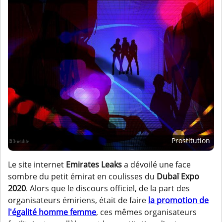
Prostitution
Le site internet
Emirates Leaks
a dévoilé une face
sombre du petit émirat en coulisses du
Dubaï Expo
2020
. Alors que le discours officiel, de la part des
organisateurs émiriens, était de faire
la promotion de
l'égalité homme femme
, ces mêmes organisateurs