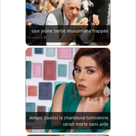
Une jeune Serbe musulmane frappée
Amani Souissi la chanteuse tunisienne
serait morte sans aide