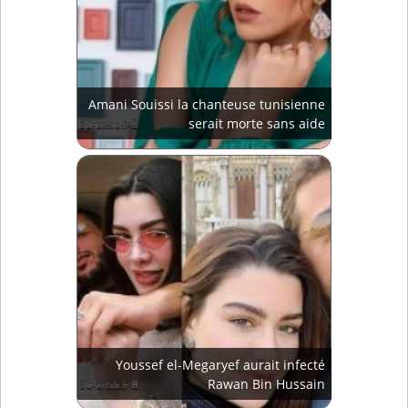
Amani Souissi la chanteuse tunisienne
serait morte sans aide
Youssef el-Megaryef aurait infecté
Rawan Bin Hussain