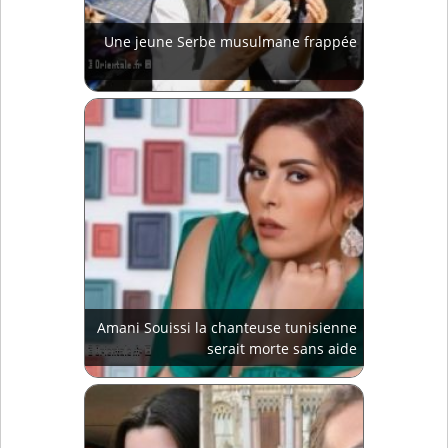
Une jeune Serbe musulmane frappée
Amani Souissi la chanteuse tunisienne
serait morte sans aide