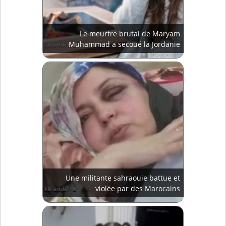
Le meurtre brutal de Maryam
Muhammad a secoué la Jordanie
Une militante sahraouie battue et
violée par des Marocains