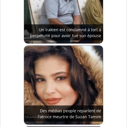
Un Irakien est condamné à tort à
perpétuité pour avoir tué son épouse
Des médias people reparlent de
l'atroce meurtre de Suzan Tamim