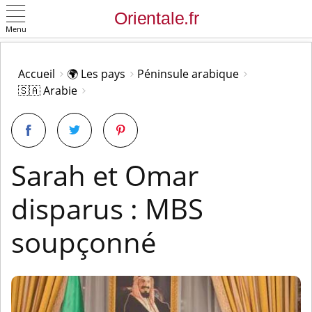
Menu
OK
Accueil
🌍 Les pays
Péninsule arabique
🇸🇦 Arabie
Sarah et Omar
disparus : MBS
soupçonné