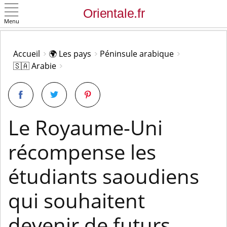
Menu
OK
Accueil
🌍 Les pays
Péninsule arabique
🇸🇦 Arabie
Le Royaume-Uni
récompense les
étudiants saoudiens
qui souhaitent
devenir de futurs