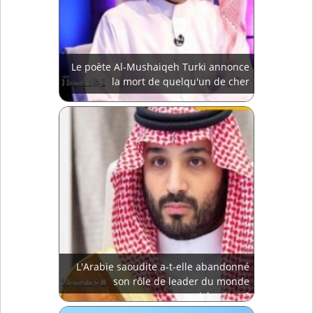
Le poète Al-Mushaiqeh Turki annonce
la mort de quelqu'un de cher
L'Arabie saoudite a-t-elle abandonné
son rôle de leader du monde
islamique?