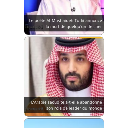
Le poète Al-Mushaiqeh Turki annonce
la mort de quelqu'un de cher
L'Arabie saoudite a-t-elle abandonné
son rôle de leader du monde
islamique?