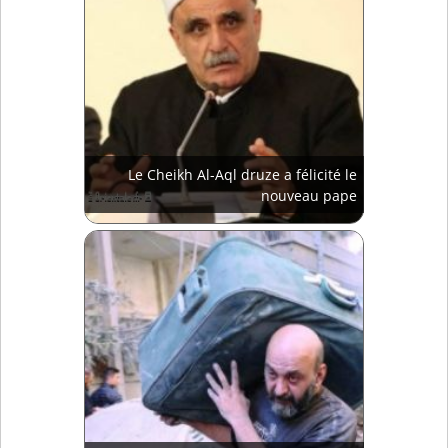
Le Cheikh Al-Aql druze a félicité le
nouveau pape