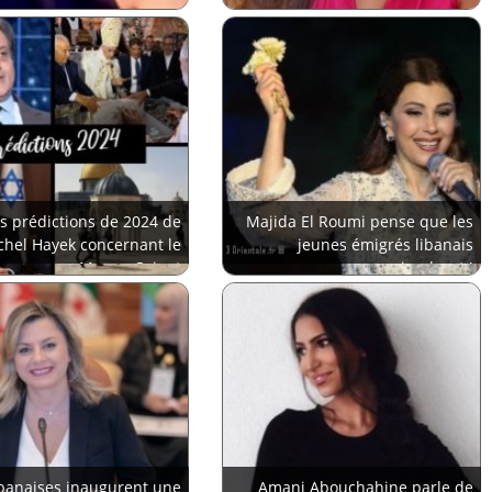
s prédictions de 2024 de
Majida El Roumi pense que les
chel Hayek concernant le
jeunes émigrés libanais
Moyen-Orient
reviendront !
banaises inaugurent une
Amani Abouchahine parle de