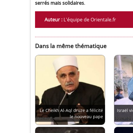
serrés mais solidaires
.
Auteur :
L'équipe de Orientale.fr
Dans la même thématique
Le Cheikh Al-Aql druze a félicité
Israël v
le nouveau pape