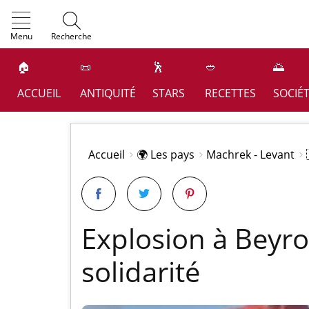
OK
Menu
Recherche
🏠
📜
🕺
🥙
🌅
ACCUEIL
ANTIQUITÉ
STARS
RECETTES
SOCIÉ
Accueil
🌍 Les pays
Machrek - Levant
Explosion à Beyro
solidarité