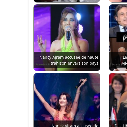
Nancy Ajram accusée de haute
Le
trahison envers son pays
Mi
Nancy Ajram accusée de
Des Li