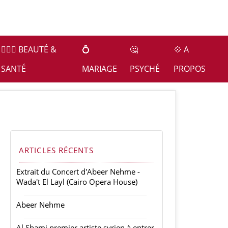
👩🏻‍⚕️ BEAUTÉ &
💍
🤔
💠 A
SANTÉ
MARIAGE
PSYCHÉ
PROPOS
ARTICLES RÉCENTS
Extrait du Concert d'Abeer Nehme -
Wada't El Layl (Cairo Opera House)
Abeer Nehme
Al Shami premier artiste syrien à entrer