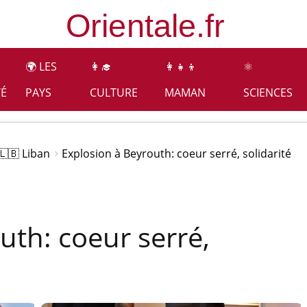
🌍 LES
👩‍🎓
👩‍👧‍👦
⚛️
TÉ
PAYS
CULTURE
MAMAN
SCIENCES
🇱🇧 Liban
Explosion à Beyrouth: coeur serré, solidarité
uth: coeur serré,