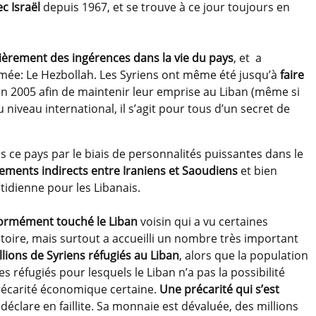
c Israël
depuis 1967, et se trouve à ce jour toujours en
gulièrement des ingérences dans la vie du pays
, et a
ée: Le Hezbollah. Les Syriens ont même été jusqu’à
faire
n 2005 afin de maintenir leur emprise au Liban (même si
 niveau international, il s’agit pour tous d’un secret de
 ce pays par le biais de personnalités puissantes dans le
tements indirects entre Iraniens et Saoudiens
et bien
idienne pour les Libanais.
ormément touché le Liban
voisin qui a vu certaines
itoire, mais surtout a accueilli un nombre très important
llions de Syriens réfugiés au Liban
, alors que la population
es réfugiés pour lesquels le Liban n’a pas la possibilité
précarité économique certaine.
Une précarité qui s’est
 déclare en faillite. Sa monnaie est dévaluée, des millions