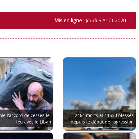
Mis en ligne :
Jeudi 6 Août 2020
iole l'accord de cessez-le-
2464 morts et 11530 blessés
feu avec le Liban
depuis le début de l'agression
israélienne