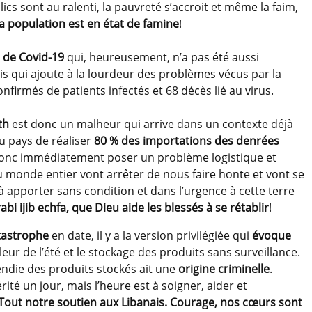
ics sont au ralenti, la pauvreté s’accroit et même la faim,
a population est en état de famine
!
 de Covid-19
qui, heureusement, n’a pas été aussi
s qui ajoute à la lourdeur des problèmes vécus par la
firmés de patients infectés et 68 décès lié au virus.
th
est donc un malheur qui arrive dans un contexte déjà
u pays de réaliser
80 % des importations des denrées
donc immédiatement poser un problème logistique et
 monde entier vont arrêter de nous faire honte et vont se
à apporter sans condition et dans l’urgence à cette terre
bi ijib echfa, que Dieu aide les blessés à se rétablir
!
tastrophe
en date, il y a la version privilégiée qui
évoque
eur de l’été et le stockage des produits sans surveillance.
cendie des produits stockés ait une
origine criminelle
.
té un jour, mais l’heure est à soigner, aider et
Tout notre soutien aux Libanais. Courage, nos cœurs sont