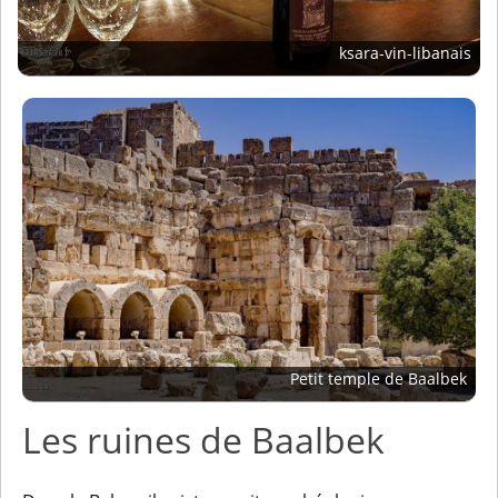
ksara-vin-libanais
Petit temple de Baalbek
Les ruines de Baalbek