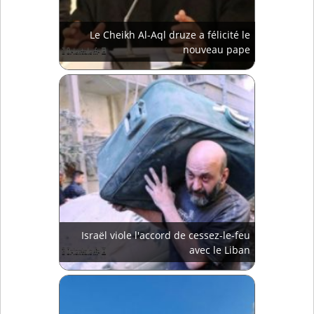
Le Cheikh Al-Aql druze a félicité le
nouveau pape
Israël viole l'accord de cessez-le-feu
avec le Liban