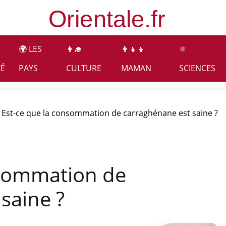
🌍 LES
👩‍🎓
👩‍👧‍👦
⚛️
TÉ
PAYS
CULTURE
MAMAN
SCIENCES
Est-ce que la consommation de carraghénane est saine ?
nsommation de
saine ?