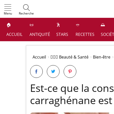
OK
Menu
Recherche
🏠
📜
🕺
🥙
🌅
ACCUEIL
ANTIQUITÉ
STARS
RECETTES
SOCIÉ
Accueil
👩🏻‍⚕️ Beauté & Santé
Bien-être
Est-ce que la co
carraghénane est 