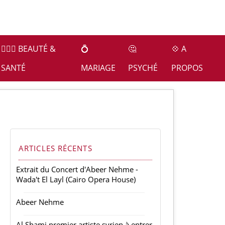
👩🏻‍⚕️ BEAUTÉ &
💍
🤔
💠 A
SANTÉ
MARIAGE
PSYCHÉ
PROPOS
ARTICLES RÉCENTS
Extrait du Concert d'Abeer Nehme -
Wada't El Layl (Cairo Opera House)
Abeer Nehme
Al Shami premier artiste syrien à entrer