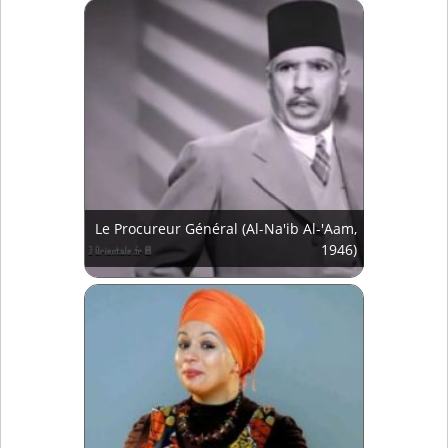
Le Procureur Général (Al-Na'ib Al-'Aam,
1946)