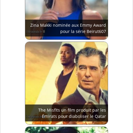
Zina Makki nominée aux Emmy Award
pour la série Beirut607
The Misfits un film produit par les
Émirats pour diaboliser le Qatar