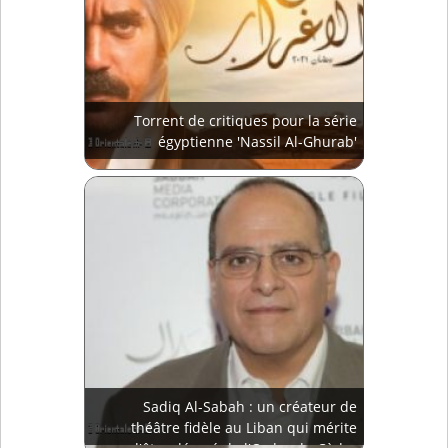
Torrent de critiques pour la série
égyptienne 'Nassil Al-Ghurab'
Sadiq Al-Sabah : un créateur de
théâtre fidèle au Liban qui mérite