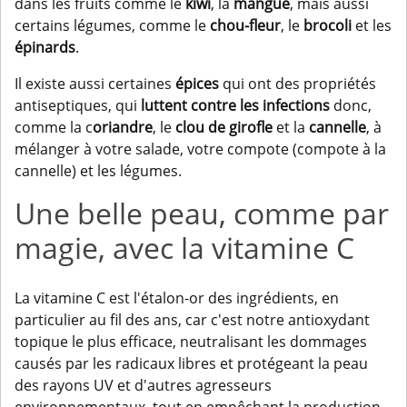
dans les fruits comme le
kiwi
, la
mangue
, mais aussi
certains légumes, comme le
chou-fleur
, le
brocoli
et les
épinards
.
Il existe aussi certaines
épices
qui ont des propriétés
antiseptiques, qui
luttent contre les infections
donc,
comme la c
oriandre
, le
clou de girofle
et la
cannelle
, à
mélanger à votre salade, votre compote (compote à la
cannelle) et les légumes.
Une belle peau, comme par
magie, avec la vitamine C
La vitamine C est l'étalon-or des ingrédients, en
particulier au fil des ans, car c'est notre antioxydant
topique le plus efficace, neutralisant les dommages
causés par les radicaux libres et protégeant la peau
des rayons UV et d'autres agresseurs
environnementaux, tout en empêchant la production