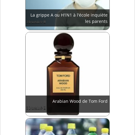
La grippe A ou H1N1 à l'école inquiète
les parents
Arabian Wood de Tom Ford