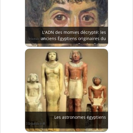
L'ADN des momies décrypté: les
anciens Égyptiens originaires du
Proche-Orient
Les astronomes égyptiens