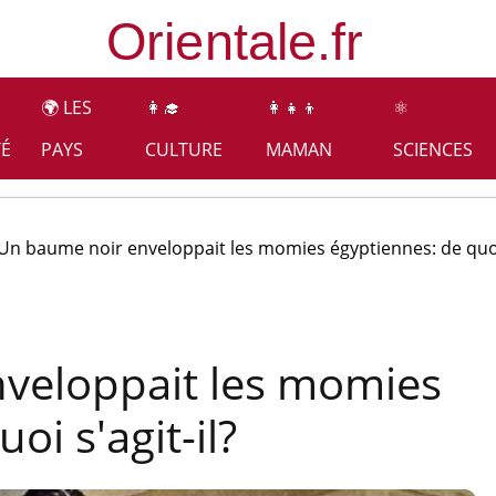
🌍 LES
👩‍🎓
👩‍👧‍👦
⚛️
TÉ
PAYS
CULTURE
MAMAN
SCIENCES
Un baume noir enveloppait les momies égyptiennes: de quoi 
veloppait les momies
oi s'agit-il?