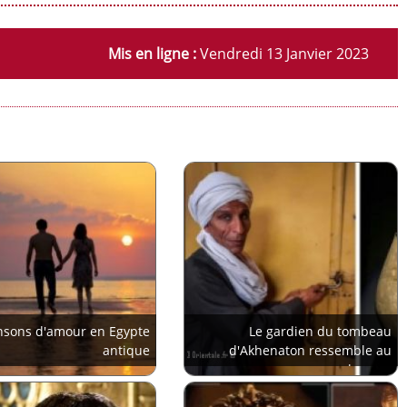
Mis en ligne :
Vendredi 13 Janvier 2023
nsons d'amour en Egypte
Le gardien du tombeau
antique
d'Akhenaton ressemble au
pharaon