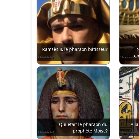
Ramsès II, le pharaon bâtisseur
N
en
Qui était le pharaon du
A l
prophète Moïse?