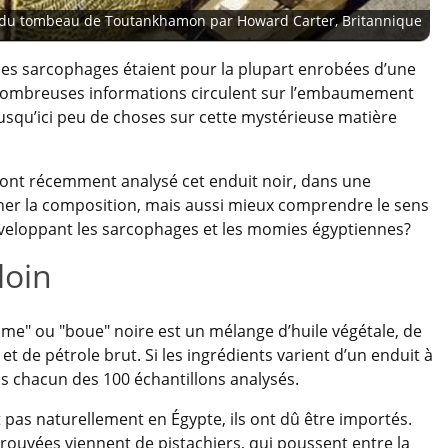
 du tombeau de Toutankhamon par Howard Carter, Britannique
s sarcophages étaient pour la plupart enrobées d’une
e nombreuses informations circulent sur l’embaumement
jusqu’ici peu de choses sur cette mystérieuse matière
 ont récemment analysé cet enduit noir, dans une
er la composition, mais aussi mieux comprendre le sens
enveloppant les sarcophages et les momies égyptiennes?
loin
me" ou "boue" noire est un mélange d’huile végétale, de
 et de pétrole brut. Si les ingrédients varient d’un enduit à
ns chacun des 100 échantillons analysés.
 pas naturellement en Égypte, ils ont dû être importés.
rouvées viennent de pistachiers, qui poussent entre la