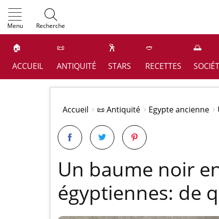
OK
Menu
Recherche
🏠
📜
🕺
🥙
🌅
ACCUEIL
ANTIQUITÉ
STARS
RECETTES
SOCIÉ
Accueil
📜 Antiquité
Egypte ancienne
Un baume noir en
égyptiennes: de qu