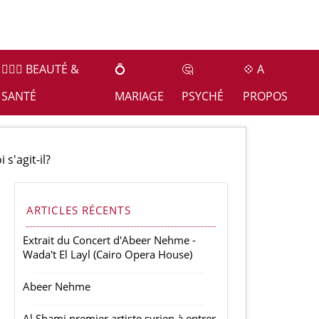
👩🏻‍⚕️ BEAUTÉ &
💍
🤔
💠 A
SANTÉ
MARIAGE
PSYCHÉ
PROPOS
s'agit-il?
ARTICLES RÉCENTS
Extrait du Concert d'Abeer Nehme -
Wada't El Layl (Cairo Opera House)
Abeer Nehme
Al Shami premier artiste syrien à entrer