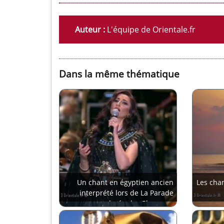
Auteur :
L'équipe de Orientale.fr
Dans la même thématique
Un chant en égyptien ancien
Les cha
interprété lors de La Parade
dorée des Pharaons