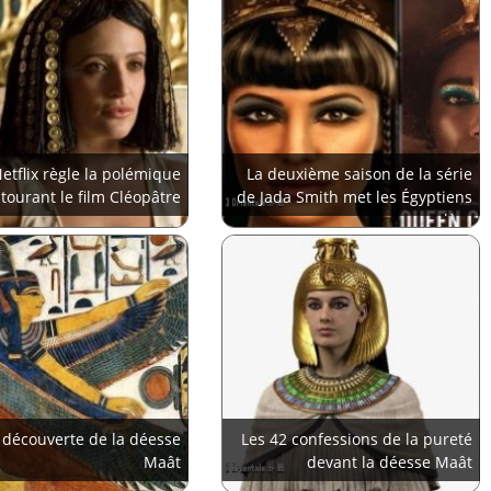
etflix règle la polémique
La deuxième saison de la série
tourant le film Cléopâtre
de Jada Smith met les Égyptiens
en colère
a découverte de la déesse
Les 42 confessions de la pureté
Maât
devant la déesse Maât