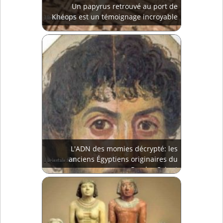
Un papyrus retrouvé au port de
Khéops est un témoignage incroyable
L'ADN des momies décrypté: les
anciens Égyptiens originaires du
Proche-Orient