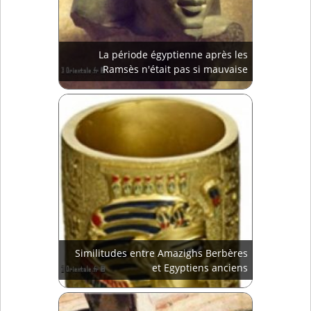
La période égyptienne après les
Ramsès n'était pas si mauvaise
Similitudes entre Amazighs Berbères
et Egyptiens anciens