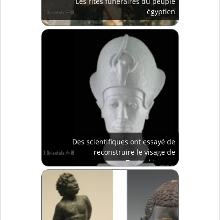
Les rites funéraires du peuple
égyptien
Des scientifiques ont essayé de
reconstruire le visage de
Toutankhamon