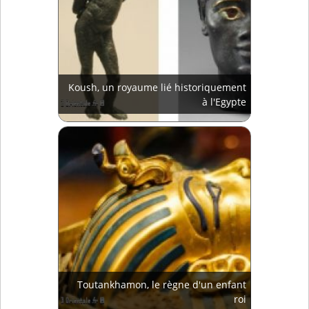
Koush, un royaume lié historiquement
à l'Egypte
Toutankhamon, le règne d'un enfant
roi