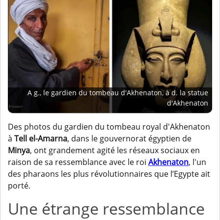
A g., le gardien du tombeau d'Akhenaton, à d. la statue
d'Akhenaton
Des photos du gardien du tombeau royal d'Akhenaton
à
Tell el-Amarna
, dans le gouvernorat égyptien de
Minya
, ont grandement agité les réseaux sociaux en
raison de sa ressemblance avec le roi
Akhenaton
, l'un
des pharaons les plus révolutionnaires que l’Egypte ait
porté.
Une étrange ressemblance