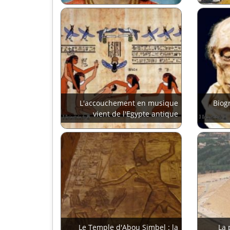
L'accouchement en musique
Biogr
vient de l'Egypte antique
Le Temple d'Abou Simbel : la
La 