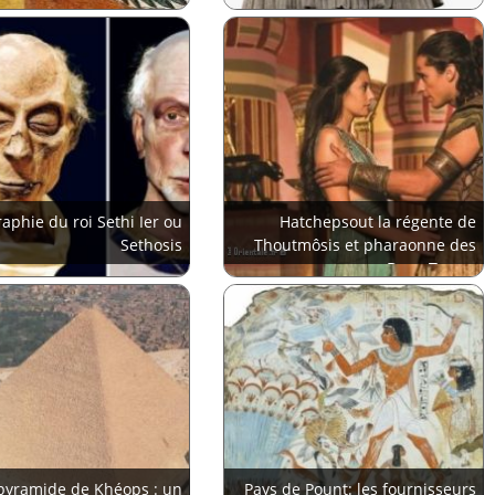
aphie du roi Sethi Ier ou
Hatchepsout la régente de
Sethosis
Thoutmôsis et pharaonne des
Deux Terres
pyramide de Khéops : un
Pays de Pount: les fournisseurs