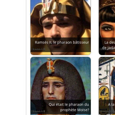
Ramsès II, le pharaon bâtisseur
La de
de Jada
Qui était le pharaon du
A l
prophète Moïse?