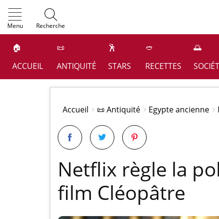
OK
Menu
Recherche
🏠
📜
🕺
🥙
🌅
ACCUEIL
ANTIQUITÉ
STARS
RECETTES
SOCIÉ
Accueil
📜 Antiquité
Egypte ancienne
Netflix règle la p
film Cléopâtre