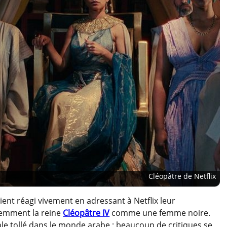
Cléopâtre de Netflix
nt réagi vivement en adressant à Netflix leur
iemment la reine
Cléopâtre IV
comme une femme noire.
able tollé dans le monde arabe ; beaucoup de critiques se