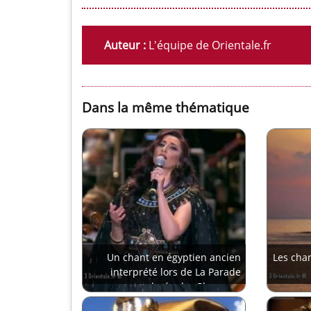
Auteur :
L'équipe de Orientale.fr
Dans la même thématique
Un chant en égyptien ancien
Les cha
interprété lors de La Parade
dorée des Pharaons