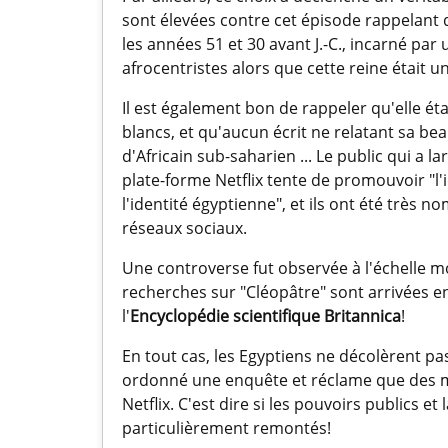
sont élevées contre cet épisode rappelant qu
les années 51 et 30 avant J.-C., incarné p
afrocentristes alors que cette reine était 
Il est également bon de rappeler qu'elle é
blancs, et qu'aucun écrit ne relatant sa be
d'Africain sub-saharien ... Le public qui a 
plate-forme Netflix tente de promouvoir "l'
l'identité égyptienne", et ils ont été très 
réseaux sociaux.
Une controverse fut observée à l'échelle mon
recherches sur "Cléopâtre" sont arrivées e
l'
Encyclopédie scientifique Britannica
!
En tout cas, les Egyptiens ne décolèrent pa
ordonné une enquête et réclame que des me
Netflix. C'est dire si les pouvoirs publics 
particulièrement remontés!