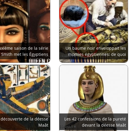
uxième saison de la série
Un baume noir enveloppait les
 Smith met les Égyptiens
momies égyptiennes: de quoi
en colère
s'agit-il?
a découverte de la déesse
Les 42 confessions de la pureté
Maât
devant la déesse Maât