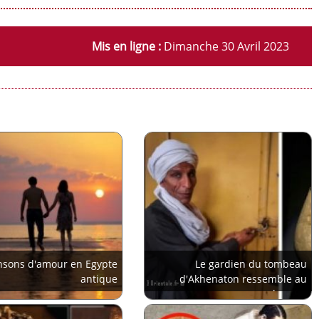
Mis en ligne :
Dimanche 30 Avril 2023
nsons d'amour en Egypte
Le gardien du tombeau
antique
d'Akhenaton ressemble au
pharaon