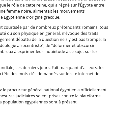
e le rôle de cette reine, qui a régné sur l'Égypte entre
ar une femme noire, alimentait les mouvements
une Égyptienne d’origine grecque.
tait courtisée par de nombreux prétendants romains, tous
auté ou son physique en général, n'évoque des traits
largement débattu de la question ne s'y est pas trompé: la
idéologie afrocentriste", de "déformer et obscurcir
nombreux à exprimer leur inquiétude à ce sujet sur les
diale, ces derniers jours. Fait marquant d'ailleurs: les
n tête des mots clés demandés sur le site Internet de
s: le procureur général national égyptien a officiellement
sures judiciaires soient prises contre la plateforme
et la population égyptiennes sont à présent