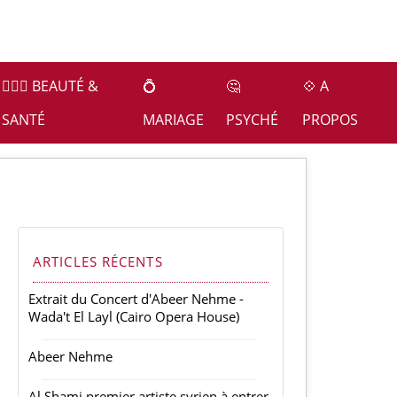
👩🏻‍⚕️ BEAUTÉ &
💍
🤔
💠 A
SANTÉ
MARIAGE
PSYCHÉ
PROPOS
ARTICLES RÉCENTS
Extrait du Concert d'Abeer Nehme -
Wada't El Layl (Cairo Opera House)
Abeer Nehme
Al Shami premier artiste syrien à entrer