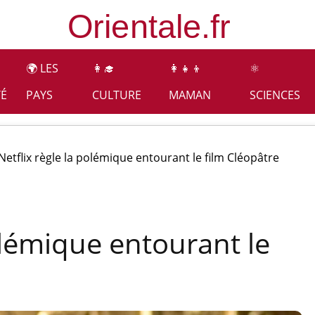
🌍 LES
👩‍🎓
👩‍👧‍👦
⚛️
TÉ
PAYS
CULTURE
MAMAN
SCIENCES
Netflix règle la polémique entourant le film Cléopâtre
olémique entourant le