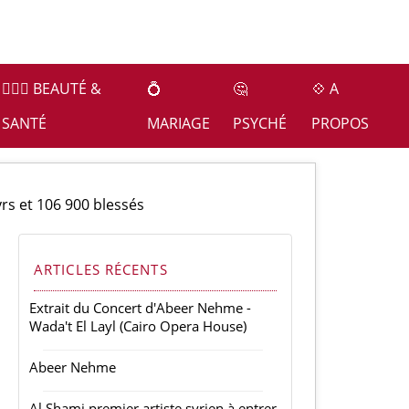
👩🏻‍⚕️ BEAUTÉ &
💍
🤔
💠 A
SANTÉ
MARIAGE
PSYCHÉ
PROPOS
yrs et 106 900 blessés
ARTICLES RÉCENTS
Extrait du Concert d'Abeer Nehme -
Wada't El Layl (Cairo Opera House)
Abeer Nehme
Al Shami premier artiste syrien à entrer