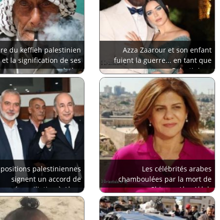
ire du keffieh palestinien
Azza Zaarour et son enfant
et la signification de ses
fuient la guerre... en tant que
symboles
Palestiniens
positions palestiniennes
Les célébrités arabes
signent un accord de
chamboulées par la mort de
réconciliation à Alger
Shireen Abu Akleh