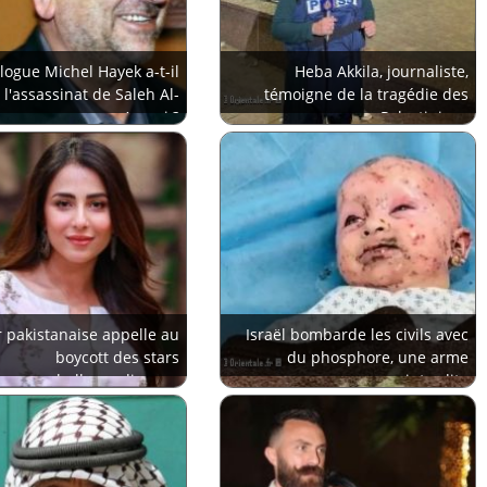
ologue Michel Hayek a-t-il
Heba Akkila, journaliste,
 l'assassinat de Saleh Al-
témoigne de la tragédie des
Arouri ?
Palestiniens
 pakistanaise appelle au
Israël bombarde les civils avec
boycott des stars
du phosphore, une arme
hollywoodiennes
interdite