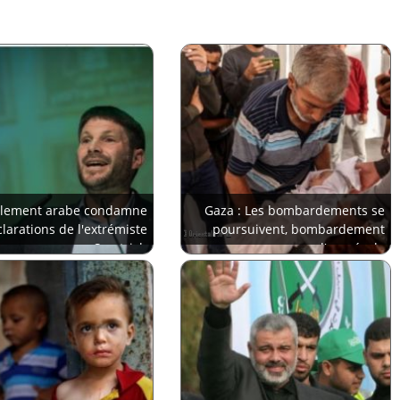
rlement arabe condamne
Gaza : Les bombardements se
clarations de l'extrémiste
poursuivent, bombardement
Smotrich
d'une école