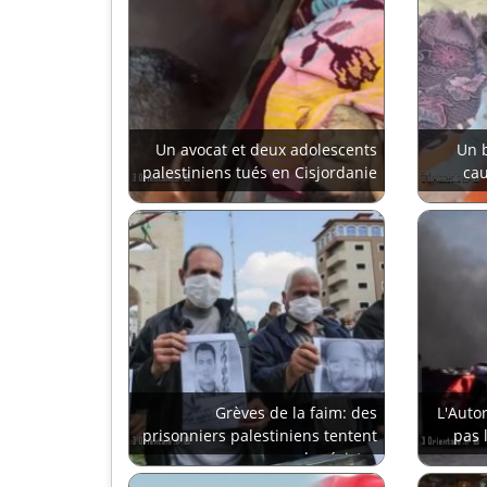
Un avocat et deux adolescents
Un 
palestiniens tués en Cisjordanie
cau
Grèves de la faim: des
L'Auto
prisonniers palestiniens tentent
pas 
de résister