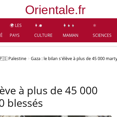
🌍 LES
👩‍🎓
👩‍👧‍👦
⚛️
TÉ
PAYS
CULTURE
MAMAN
SCIENCES
🇵🇸 Palestine
Gaza : le bilan s'élève à plus de 45 000 mart
élève à plus de 45 000
0 blessés