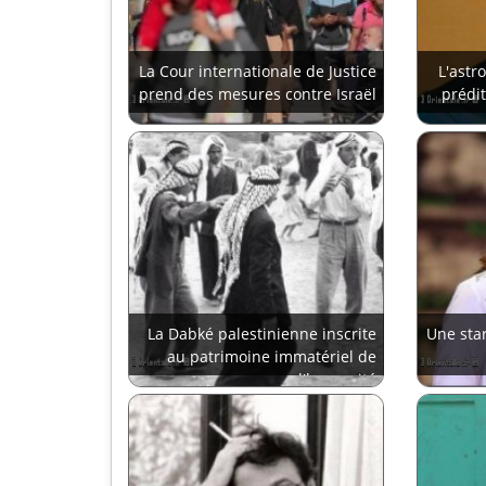
La Cour internationale de Justice
L'astr
prend des mesures contre Israël
prédit
La Dabké palestinienne inscrite
Une star
au patrimoine immatériel de
l'humanité