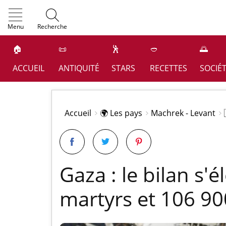
OK
Menu
Recherche
🏠
📜
🕺
🥙
🌅
ACCUEIL
ANTIQUITÉ
STARS
RECETTES
SOCIÉ
Accueil
🌍 Les pays
Machrek - Levant
Gaza : le bilan s'
martyrs et 106 90