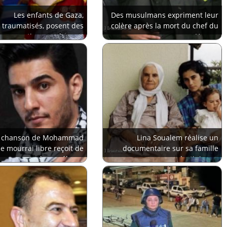
Les enfants de Gaza,
Des musulmans expriment leur
traumatisés, posent des
colère après la mort du chef du
questions sur la mort
Hamas
 chanson de Mohammad
Lina Soualem réalise un
Je mourrai libre reçoit de
documentaire sur sa famille
nombreux éloges
palestinienne