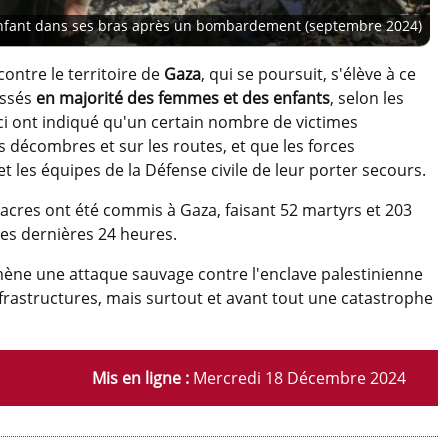
enfant dans ses bras après un bombardement (septembre 2024)
contre le territoire de
Gaza
, qui se poursuit, s'élève à ce
essés
en majorité des femmes et des enfants
, selon les
-ci ont indiqué qu'un certain nombre de victimes
s décombres et sur les routes, et que les forces
les équipes de la Défense civile de leur porter secours.
cres ont été commis à Gaza, faisant 52 martyrs et 203
ces dernières 24 heures.
 mène une attaque sauvage contre l'enclave palestinienne
frastructures, mais surtout et avant tout une catastrophe
Mis en ligne :
Mercredi 18 Décembre 2024