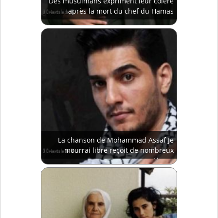
Des musulmans expriment leur colère
après la mort du chef du Hamas
La chanson de Mohammad Assaf Je
mourrai libre reçoit de nombreux
éloges