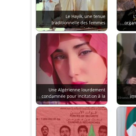
Le Hayik, une tenue
L
traditionnelle des femmes
organ
algériennes
Une Algérienne lourdement
condamnée pour incitation à la
im
débauche