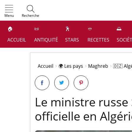
OK
Menu
Recherche
🏠
📜
🕺
🥙
🌅
ACCUEIL
ANTIQUITÉ
STARS
RECETTES
SOCIÉ
Accueil
🌍 Les pays
Maghreb
🇩🇿 Alg
Le ministre russe 
officielle en Algér