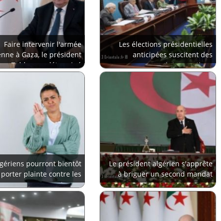
Faire intervenir l'armée
Les élections présidentielles
enne à Gaza, le président
anticipées suscitent des
Tebboune déterminé
interrogations
lgériens pourront bientôt
Le président algérien s'apprête
porter plainte contre les
à briguer un second mandat
outrages