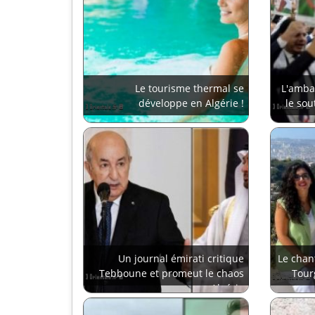
Le tourisme thermal se
L'amba
développe en Algérie !
le sou
Un journal émirati critique
Le chan
Tebboune et promeut le chaos
Tour
en Algérie