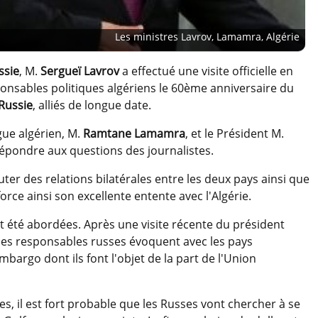
Les ministres Lavrov, Lamamra, Algérie
ssie
, M.
Sergueï Lavrov
a effectué une visite officielle en
sponsables politiques algériens le 60ème anniversaire du
Russie
, alliés de longue date.
ue algérien, M.
Ramtane Lamamra
, et le Président M.
à répondre aux questions des journalistes.
cuter des relations bilatérales entre les deux pays ainsi que
orce ainsi son excellente entente avec l'Algérie.
t été abordées. Après une visite récente du président
les responsables russes évoquent avec les pays
mbargo dont ils font l'objet de la part de l'Union
s, il est fort probable que les Russes vont chercher à se