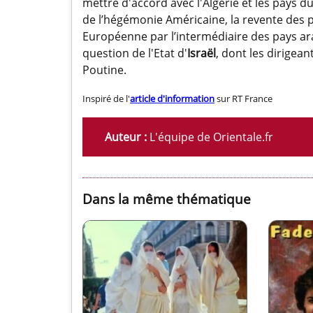
mettre d'accord avec l'Algérie et les pays du
de l’hégémonie Américaine, la revente des p
Européenne par l’intermédiaire des pays ara
question de l'Etat d'
Israël
, dont les dirigea
Poutine.
Inspiré de l'
article d'information
sur RT France
Auteur :
L'équipe de Orientale.fr
Dans la même thématique