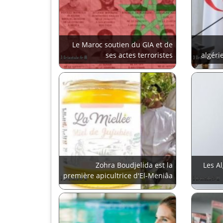
Le Maroc soutien du GIA et de
ses actes terroristes
algéri
Zohra Boudjelida est la
Les A
première apicultrice d'El-Meniâa