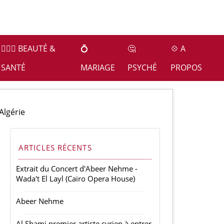
👩🏻‍⚕️ BEAUTÉ &
💍
🤔
💠 A
SANTÉ
MARIAGE
PSYCHÉ
PROPOS
 Algérie
ARTICLES RÉCENTS
Extrait du Concert d'Abeer Nehme -
Wada't El Layl (Cairo Opera House)
Abeer Nehme
Al Shami premier artiste syrien à entrer