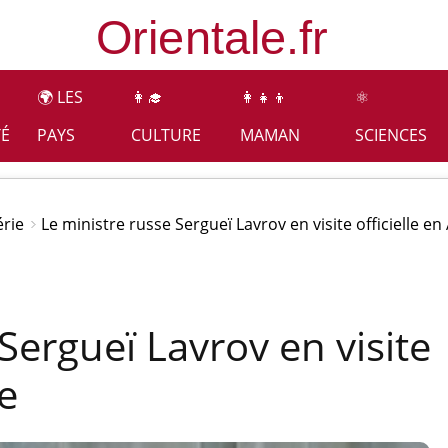
🌍 LES
👩‍🎓
👩‍👧‍👦
⚛️
TÉ
PAYS
CULTURE
MAMAN
SCIENCES
érie
Le ministre russe Sergueï Lavrov en visite officielle en
Sergueï Lavrov en visite
ie