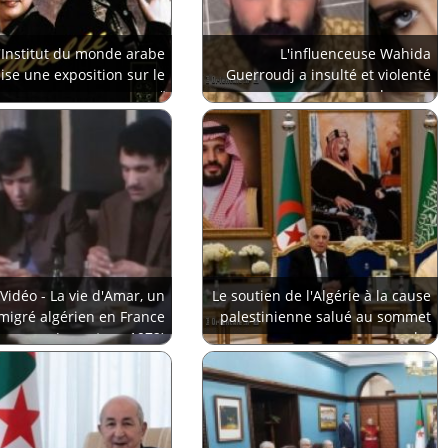
'Institut du monde arabe
L'influenceuse Wahida
ise une exposition sur le
Guerroudj a insulté et violenté
raï
un homme
Vidéo - La vie d'Amar, un
Le soutien de l'Algérie à la cause
migré algérien en France
palestinienne salué au sommet
(reportage 1972)
arabe