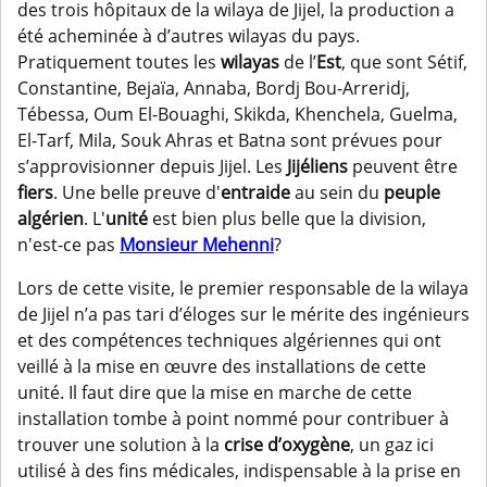
des trois hôpitaux de la wilaya de Jijel, la production a
été acheminée à d’autres wilayas du pays.
Pratiquement toutes les
wilayas
de l’
Est
, que sont Sétif,
Constantine, Bejaïa, Annaba, Bordj Bou-Arreridj,
Tébessa, Oum El-Bouaghi, Skikda, Khenchela, Guelma,
El-Tarf, Mila, Souk Ahras et Batna sont prévues pour
s’approvisionner depuis Jijel. Les
Jijéliens
peuvent être
fiers
. Une belle preuve d'
entraide
au sein du
peuple
algérien
. L'
unité
est bien plus belle que la division,
n'est-ce pas
Monsieur Mehenni
?
Lors de cette visite, le premier responsable de la wilaya
de Jijel n’a pas tari d’éloges sur le mérite des ingénieurs
et des compétences techniques algériennes qui ont
veillé à la mise en œuvre des installations de cette
unité. Il faut dire que la mise en marche de cette
installation tombe à point nommé pour contribuer à
trouver une solution à la
crise d’oxygène
, un gaz ici
utilisé à des fins médicales, indispensable à la prise en