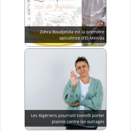
Zohra Boudjelida est la première
apicultrice d'El-Meniâa
Les Algériens pourront bientôt porter
plainte contre les outrages