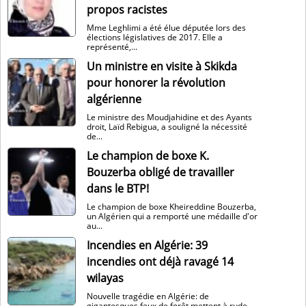
propos racistes
Mme Leghlimi a été élue députée lors des
élections législatives de 2017. Elle a
représenté,...
Un ministre en visite à Skikda
pour honorer la révolution
algérienne
Le ministre des Moudjahidine et des Ayants
droit, Laïd Rebigua, a souligné la nécessité
de...
Le champion de boxe K.
Bouzerba obligé de travailler
dans le BTP!
Le champion de boxe Kheireddine Bouzerba,
un Algérien qui a remporté une médaille d'or
au...
Incendies en Algérie: 39
incendies ont déjà ravagé 14
wilayas
Nouvelle tragédie en Algérie: de
gigantesques feux de forêt mettent à rude