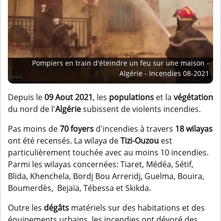
Pompiers en train d'éteindre un feu sur une maison -
Algérie - Incendies 08-2021
Depuis le
09 Aout 2021
, les
populations
et la
végétation
du nord de l'
Algérie
subissent de violents incendies.
Pas moins de
70 foyers
d'incendies à travers
18 wilayas
ont été recensés. La wilaya de
Tizi-Ouzou
est
particulièrement touchée avec au moins 10 incendies.
Parmi les wilayas concernées: Tiaret, Médéa, Sétif,
Blida, Khenchela, Bordj Bou Arreridj, Guelma, Bouira,
Boumerdès, Bejaïa, Tébessa et Skikda.
Outre les
dégâts
matériels sur des habitations et des
équipements urbains, les incendies ont dévoré des