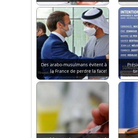
supérieur
Des arabo-musulmans évitent à
Prési
la France de perdre la face!
ti