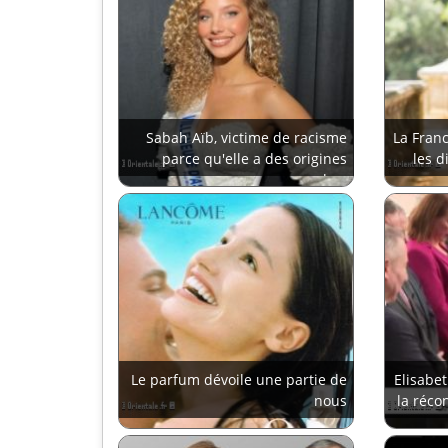
Sabah Aïb, victime de racisme
La Franc
parce qu'elle a des origines
les d
arabes
Le parfum dévoile une partie de
Elisabe
nous
la récon