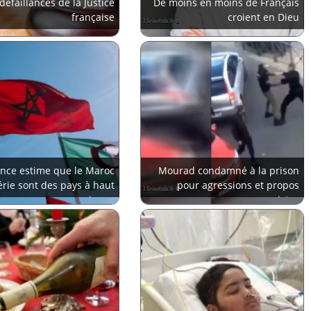
défaillances de la Justice
De moins en moins de Français
française
croient en Dieu
ance estime que le Maroc
Mourad condamné à la prison
gérie sont des pays à haut
pour agressions et propos
risque
racistes