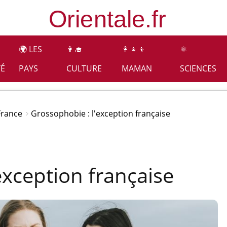
🌍 LES
👩‍🎓
👩‍👧‍👦
⚛️
TÉ
PAYS
CULTURE
MAMAN
SCIENCES
France
Grossophobie : l'exception française
exception française