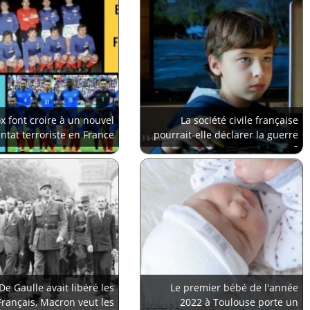
x font croire à un nouvel
La société civile française
entat terroriste en France
pourrait-elle déclarer la guerre
au porno?
De Gaulle avait libéré les
Le premier bébé de l'année
Français, Macron veut les
2022 à Toulouse porte un