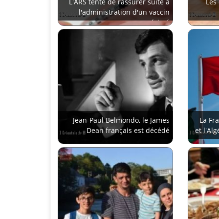
L'ARS tente de rassurer suite à
Les 
l'administration d'un vaccin
périmé
Jean-Paul Belmondo, le James
La Fr
Dean français est décédé
et l'Al