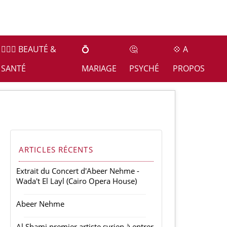
👩🏻‍⚕️ BEAUTÉ &
💍
🤔
💠 A
SANTÉ
MARIAGE
PSYCHÉ
PROPOS
ARTICLES RÉCENTS
Extrait du Concert d'Abeer Nehme -
Wada't El Layl (Cairo Opera House)
Abeer Nehme
Al Shami premier artiste syrien à entrer