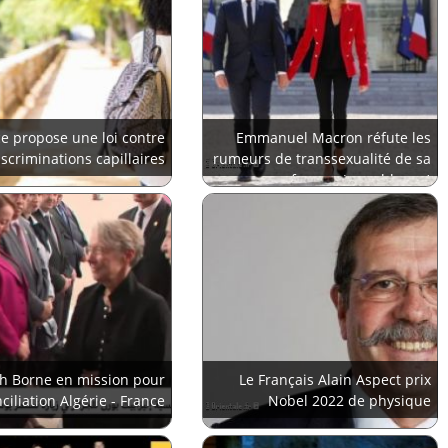
e propose une loi contre
Emmanuel Macron réfute les
iscriminations capillaires
rumeurs de transsexualité de sa
femme (sans blague)
th Borne en mission pour
Le Français Alain Aspect prix
ciliation Algérie - France
Nobel 2022 de physique