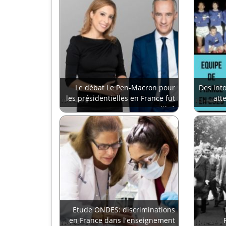
Le débat Le Pen-Macron pour
Des into
les présidentielles en France fut
att
mitigé
Etude ONDES: discriminations
en France dans l'enseignement