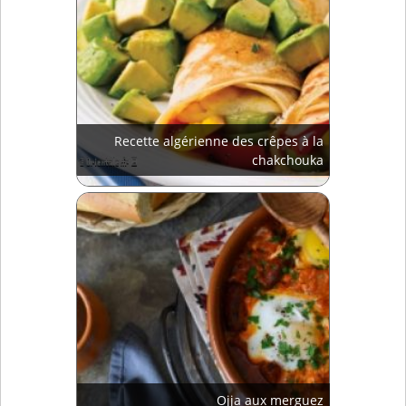
Recette algérienne des crêpes à la
chakchouka
Ojja aux merguez